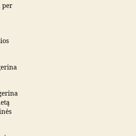
a per
šios
gerina
gerina
ietą
ainės