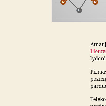
Atnau
Lietuv
lyderės
Pirmas
pozicij
parduo
Teleko