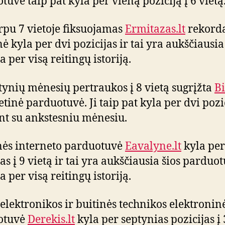
tuvė taip pat kyla per vieną poziciją į 6 vietą
rpu 7 vietoje fiksuojamas
Ermitazas.lt
rekorda
ė kyla per dvi pozicijas ir tai yra aukščiausia
a per visą reitingų istoriją.
tynių mėnesių pertraukos į 8 vietą sugrįžta
Bi
etinė parduotuvė. Ji taip pat kyla per dvi pozi
nt su ankstesniu mėnesiu.
ės interneto parduotuvė
Eavalyne.lt
kyla per
as į 9 vietą ir tai yra aukščiausia šios parduo
a per visą reitingų istoriją.
lektronikos ir buitinės technikos elektronin
otuvė
Derekis.lt
kyla per septynias pozicijas į