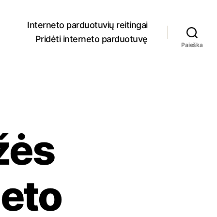
Interneto parduotuvių reitingai
Pridėti interneto parduotuvę
Paieška
žės
neto