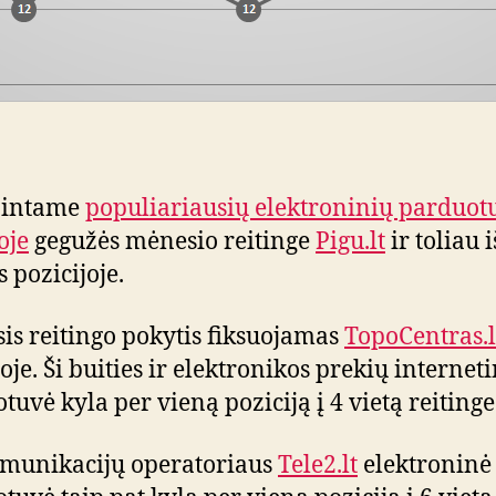
jintame
populiariausių elektroninių parduot
oje
gegužės mėnesio reitinge
Pigu.lt
ir toliau 
 pozicijoje.
is reitingo pokytis fiksuojamas
TopoCentras.l
oje. Ši buities ir elektronikos prekių internet
tuvė kyla per vieną poziciją į 4 vietą reitinge
munikacijų operatoriaus
Tele2.lt
elektroninė