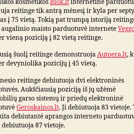
iškos kosmetikos
Biok.lt
internetinė parduot
uja reitinge tik antrą mėnesį ir kyla per sept
as į 75 vietą. Tokią pat trumpą istoriją reiting
i augalinio maisto parduotuvė internete
Veggo
r vieną poziciją į 82 vietą reitinge.
usią šuolį reitinge demonstruoja
Autoera.lt
, 
er devyniolika pozicijų į 45 vietą.
nesio reitinge debiutuoja dvi elektroninės
tuvės. Aukščiausią poziciją iš jų užėmė
bilių garso sistemų ir priedų elektroninė
otuvė
Geroskainos.lt
. Ji debiutuoja 83 vietoje.
kita debiutantė aprangos interneto parduotu
t
debiutuoja 87 vietoje.