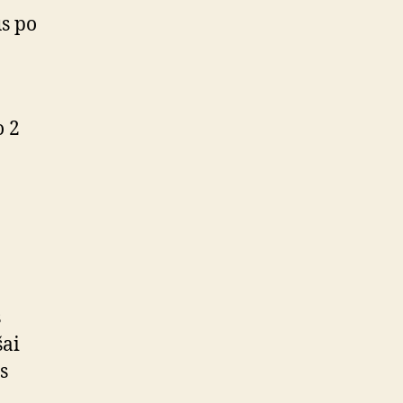
us po
o 2
s
šai
s