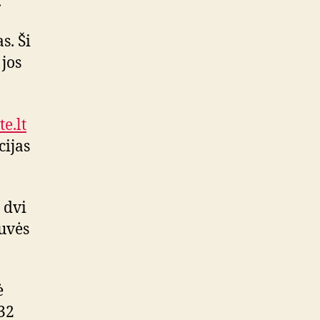
.
i
t
s. Ši
i
 jos
n
g
o
a
te.lt
p
cijas
ž
v
a
l
 dvi
g
tuvės
a
ė
 32