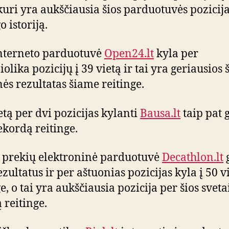
 kuri yra aukščiausia šios parduotuvės pozicij
o istoriją.
nterneto parduotuvė
Open24.lt
kyla per
olika pozicijų į 39 vietą ir tai yra geriausios 
nės rezultatas šiame reitinge.
ietą per dvi pozicijas kylanti
Bausa.lt
taip pat 
ekordą reitinge.
 prekių elektroninė parduotuvė
Decathlon.lt
zultatus ir per aštuonias pozicijas kyla į 50 v
e, o tai yra aukščiausia pozicija per šios svet
ą reitinge.