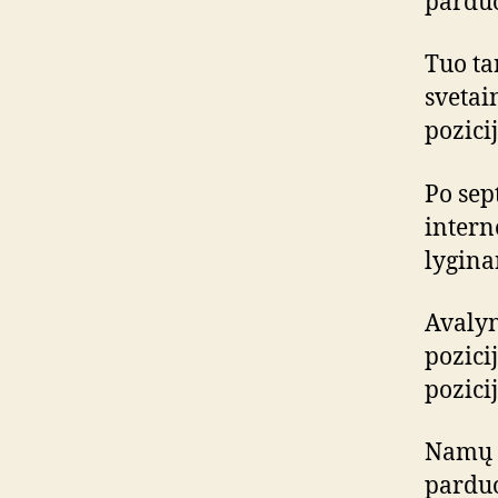
parduo
Tuo ta
svetain
pozicij
Po sep
intern
lygina
Avalyn
pozicij
pozicij
Namų e
pardu