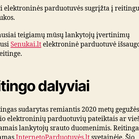
i elektroninės parduotuvės sugrįžta į reiting
ukos.
usiai teigiamų mūsų lankytojų įvertinimų
kusi
Senukai.lt
elektroninė parduotuvė išsaug
eitinge.
tingo dalyviai
itingas sudarytas remiantis 2020 metų gegužė
o elektroninių parduotuvių pateiktais ar vie
amais lankytojų srauto duomenimis. Reitinga
iamas
InternetoParduotuvės.lt
svetainėje. Šio