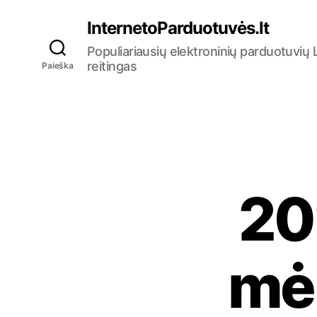
InternetoParduotuvės.lt
Populiariausių elektroninių parduotuvių 
reitingas
Paieška
20
mėn