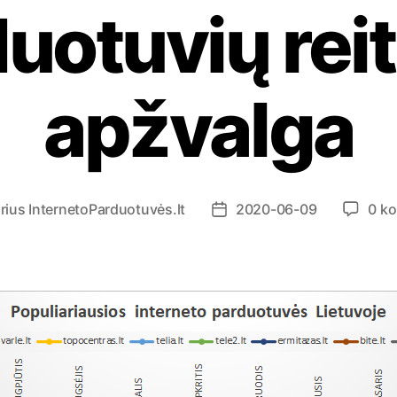
uotuvių rei
apžvalga
rius
InternetoParduotuvės.lt
2020-06-09
0 k
Į
r
a
š
o
d
a
t
a