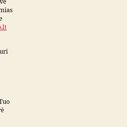
uvė
ynias
e
.lt
kuri
 Tuo
vė