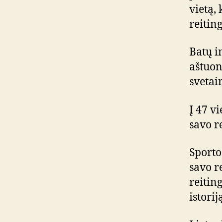
vietą,
reiting
Batų i
aštuoni
svetai
Į 47 v
savo r
Sporto
savo re
reiting
istorij