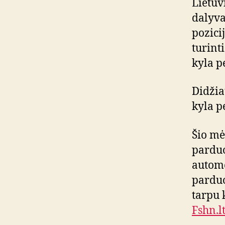
Lietuv
dalyva
pozicij
turint
kyla pe
Didžia
kyla p
Šio mė
parduo
automo
pardu
tarpu 
Fshn.l