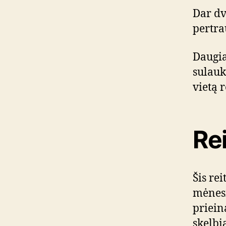
Dar dv
pertra
Daugia
sulau
vietą r
Rei
Šis re
mėnesi
priein
skelb