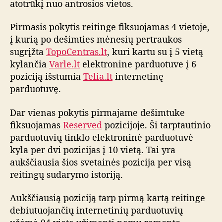
atotrūkį nuo antrosios vietos.
s
i
Pirmasis pokytis reitinge fiksuojamas 4 vietoje,
o
į kurią po dešimties mėnesių pertraukos
i
sugrįžta
TopoCentras.lt
, kuri kartu su į 5 vietą
n
kylančia
Varle.lt
elektronine parduotuve į 6
t
poziciją išstumia
Telia.lt
internetinę
e
r
parduotuvę.
n
e
Dar vienas pokytis pirmajame dešimtuke
t
fiksuojamas
Reserved
pozicijoje. Ši tarptautinio
o
parduotuvių tinklo elektroninė parduotuvė
p
kyla per dvi pozicijas į 10 vietą. Tai yra
a
aukščiausia šios svetainės pozicija per visą
r
reitingų sudarymo istoriją.
d
u
o
Aukščiausią poziciją tarp pirmą kartą reitinge
t
debiutuojančių internetinių parduotuvių
u