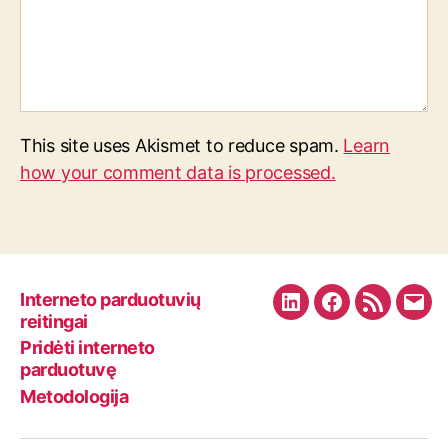
This site uses Akismet to reduce spam.
Learn
how your comment data is processed.
Interneto parduotuvių
L
F
R
E
reitingai
i
a
S
m
Pridėti interneto
n
c
S
a
parduotuvę
k
e
F
i
Metodologija
e
b
e
l