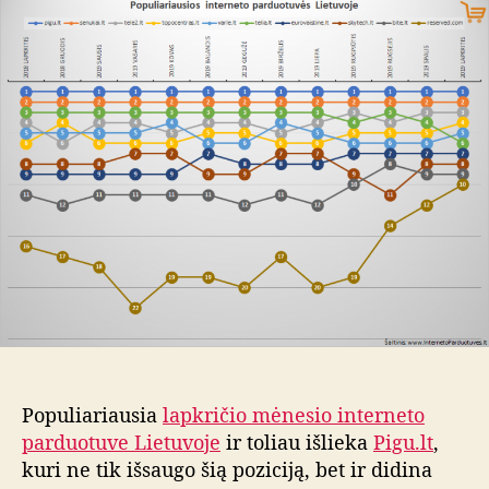
š
a
d
e
u
a
2
t
t
0
o
a
1
r
9
i
m
u
.
s
l
a
p
k
r
i
č
i
o
Populiariausia
lapkričio mėnesio interneto
m
ė
parduotuve Lietuvoje
ir toliau išlieka
Pigu.lt
,
n
kuri ne tik išsaugo šią poziciją, bet ir didina
e