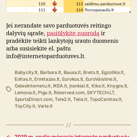
Jei nerandate savo parduotuvės reitingo
dalyvių sąraše,
pasiūlykite nuorodą
ir
pradėkite teikti lankytojų srauto duomenis
arba susisiekite el. paštu
info@internetoparduotuves.lt.
Babycity.lt
,
Barbora.lt
,
Bausa.lt
,
Breto.lt
,
Egzotika.lt
,
Eoltas.lt
,
Ermitazas.lt
,
Eurokos.lt
,
EuroVaistine.lt
,
GelesInternetu.lt
,
IKEA.lt
,
Įrankiai.lt
,
Kika.lt
,
Knygos.lt
,
Ž
Lemona.lt
,
Pigu.lt
,
Reserved.com
,
SKYTECH.LT
,
y
SportsDirect.com
,
Tele2.lt
,
Telia.lt
,
TopoCentras.lt
,
m
ToyCity.lt
,
Varle.lt
o
s
←
2019 m. spalio mėnesio interneto parduotuvių