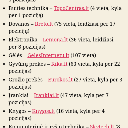
Buities technika –
TopoCentras.lt
(4 vieta, kyla
per 1 poziciją)
Dovanos –
Breto.lt
(75 vieta, leidžiasi per 17
pozicijų)
Elektronika –
Lemona.lt
(36 vieta, leidžiasi
per 8 pozicijas)
Gėlės –
GelesInternetu.lt
(107 vieta)
Gyvūnų prekės –
Kika.lt
(63 vieta, kyla per 22
pozicijas)
Grožio prekės –
Eurokos.lt
(27 vieta, kyla per 3
pozicijas)
Įrankiai –
Įrankiai.lt
(47 vieta, kyla per 7
pozicijas)
Knygos –
Knygos.lt
(16 vieta, kyla per 4
pozicijas)
Kompiuterinė ir ryšio technika –
Skytech.lt
(8