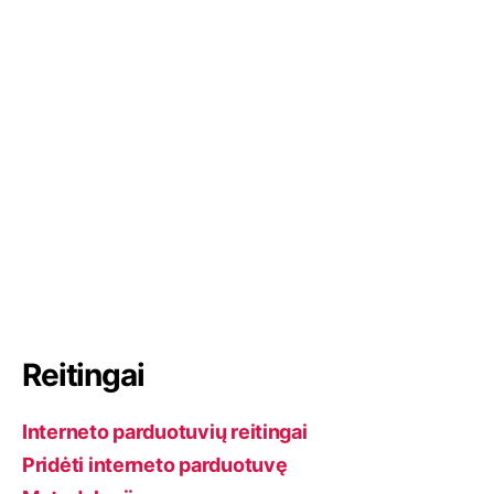
d
o
e
I
o
d
n
k
Reitingai
Interneto parduotuvių reitingai
Pridėti interneto parduotuvę