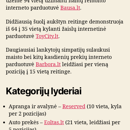
užėmė 94 vietą užimanti namų remonto
v
interneto parduotuvė
Bausa.lt
.
i
ų
Didžiausią šuolį aukštyn reitinge demonstruoja
r
iš 64 į 35 vietą kylanti žaislų internetinė
e
parduotuvė
ToyCity.lt
.
i
t
i
Daugiausiai lankytojų simpatijų sulaukusi
n
maisto bei kitų kasdienių prekių interneto
g
parduotuvė
Barbora.lt
leidžiasi per vieną
o
poziciją į 15 vietą reitinge.
a
p
ž
Kategorijų lyderiai
v
a
Apranga ir avalynė –
Reserved
(10 vieta, kyla
l
g
per 2 pozicijas)
a
Auto prekės –
Eoltas.lt
(21 vieta, leidžiasi per
5 pozicijas)