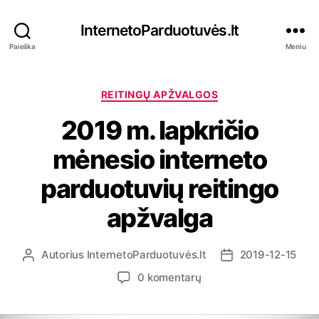
InternetoParduotuvės.lt
Paieška
Meniu
K
REITINGŲ APŽVALGOS
a
2019 m. lapkričio
t
e
mėnesio interneto
g
o
parduotuvių reitingo
r
i
apžvalga
j
o
s
Autorius
InternetoParduotuvės.lt
2019-12-15
Į
Į
r
r
į
0 komentarų
a
a
r
š
š
a
o
o