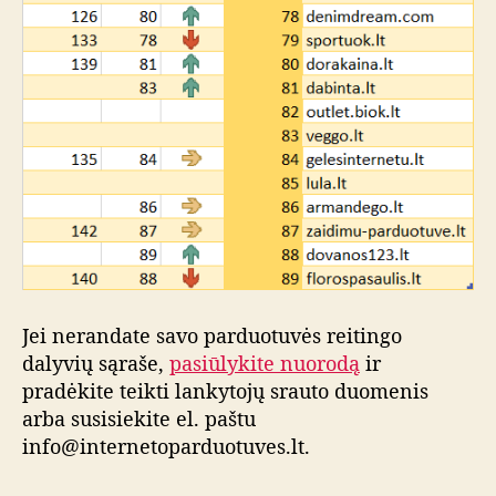
Jei nerandate savo parduotuvės reitingo
dalyvių sąraše,
pasiūlykite nuorodą
ir
pradėkite teikti lankytojų srauto duomenis
arba susisiekite el. paštu
info@internetoparduotuves.lt.