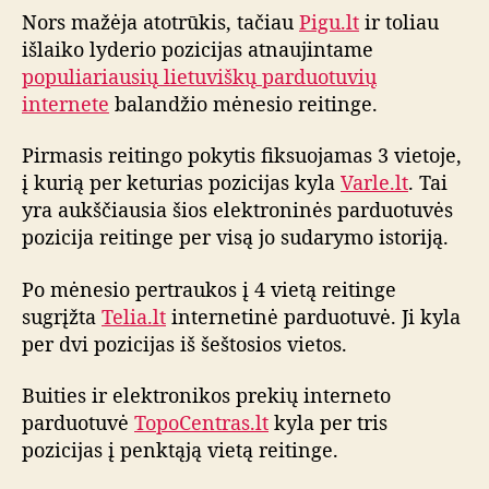
o
Nors mažėja atotrūkis, tačiau
Pigu.lt
ir toliau
m
išlaiko lyderio pozicijas atnaujintame
ė
populiariausių lietuviškų parduotuvių
n
internete
balandžio mėnesio reitinge.
e
s
Pirmasis reitingo pokytis fiksuojamas 3 vietoje,
i
į kurią per keturias pozicijas kyla
Varle.lt
. Tai
o
yra aukščiausia šios elektroninės parduotuvės
i
pozicija reitinge per visą jo sudarymo istoriją.
n
t
e
Po mėnesio pertraukos į 4 vietą reitinge
r
sugrįžta
Telia.lt
internetinė parduotuvė. Ji kyla
n
per dvi pozicijas iš šeštosios vietos.
e
t
Buities ir elektronikos prekių interneto
o
parduotuvė
TopoCentras.lt
kyla per tris
p
pozicijas į penktąją vietą reitinge.
a
r