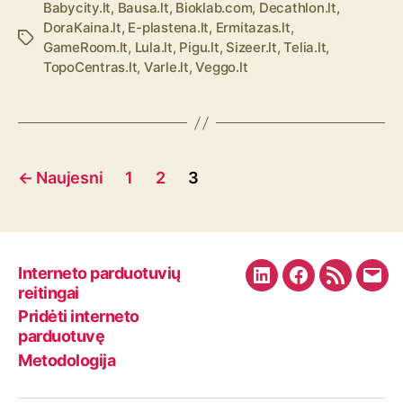
Babycity.lt
,
Bausa.lt
,
Bioklab.com
,
Decathlon.lt
,
DoraKaina.lt
,
E-plastena.lt
,
Ermitazas.lt
,
Ž
GameRoom.lt
,
Lula.lt
,
Pigu.lt
,
Sizeer.lt
,
Telia.lt
,
y
TopoCentras.lt
,
Varle.lt
,
Veggo.lt
m
o
s
Į
←
Naujesni
1
2
3
r
a
š
Interneto parduotuvių
L
F
R
E
reitingai
ų
i
a
S
m
Pridėti interneto
n
c
S
a
parduotuvę
p
k
e
F
i
Metodologija
u
e
b
e
l