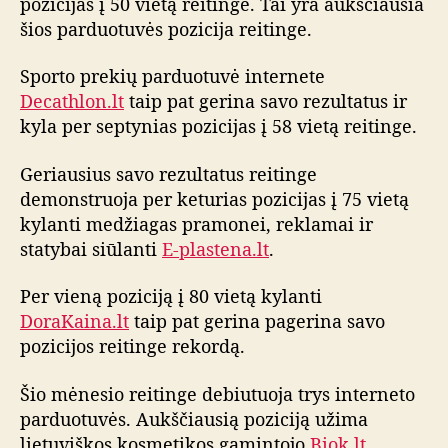
a
pozicijas į 50 vietą reitinge. Tai yra aukščiausia
l
šios parduotuvės pozicija reitinge.
g
a
Sporto prekių parduotuvė internete
Decathlon.lt
taip pat gerina savo rezultatus ir
kyla per septynias pozicijas į 58 vietą reitinge.
Geriausius savo rezultatus reitinge
demonstruoja per keturias pozicijas į 75 vietą
kylanti medžiagas pramonei, reklamai ir
statybai siūlanti
E-plastena.lt
.
Per vieną poziciją į 80 vietą kylanti
DoraKaina.lt
taip pat gerina pagerina savo
pozicijos reitinge rekordą.
Šio mėnesio reitinge debiutuoja trys interneto
parduotuvės. Aukščiausią poziciją užima
lietuviškos kosmetikos gamintojo
Biok.lt