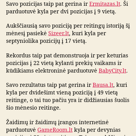
d
Savo pozicijas taip pat gerina ir
Ermitazas.lt
. Ši
u
parduotuvė kyla per dvi pozicijas į 9 vietą.
o
t
Aukščiausią savo poziciją per reitingų istoriją šį
u
mėnesį pasiekė
Sizeer.lt
, kuri kyla per
v
septyniolika pozicijų į 17 vietą.
i
ų
Rekordus taip pat demonstruoja ir per keturias
r
pozicijas į 22 vietą kylanti prekių vaikams ir
e
i
kūdikiams elektroninė parduotuvė
BabyCity.lt
.
t
i
Savo rezultatus taip pat gerina ir
Bausa.lt
, kuri
n
kyla per dvidešimt vieną poziciją į 49 vietą
g
reitinge, o tai tuo pačiu yra ir didžiausias šuolis
o
šio mėnesio reitinge.
a
p
Žaidimų ir žaidimų įrangos internetinė
ž
parduotuvė
GameRoom.lt
kyla per devynias
v