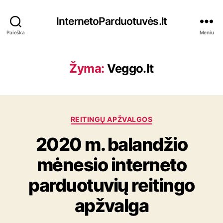
InternetoParduotuvės.lt
Paieška
Meniu
Žyma:
Veggo.lt
K
REITINGŲ APŽVALGOS
a
2020 m. balandžio
t
e
mėnesio interneto
g
o
parduotuvių reitingo
r
i
apžvalga
j
o