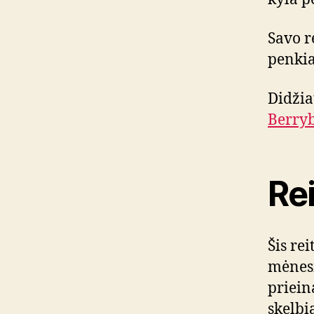
Savo r
penkias
Didžia
Berryb
Rei
Šis re
mėnesi
priein
skelb