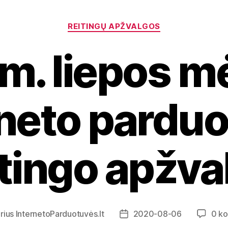
Kategorijos
REITINGŲ APŽVALGOS
m. liepos m
rneto parduo
itingo apžva
rius
InternetoParduotuvės.lt
2020-08-06
0 k
Įrašo
s
data