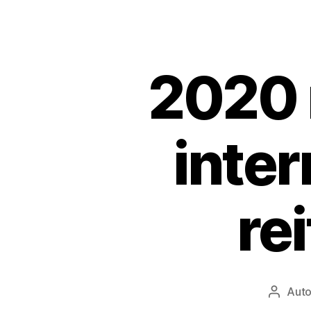
2020 
inte
re
Auto
Įrašo
autoriu