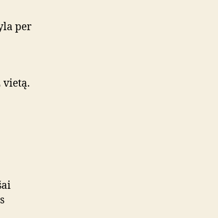
kyla per
 vietą.
šai
s