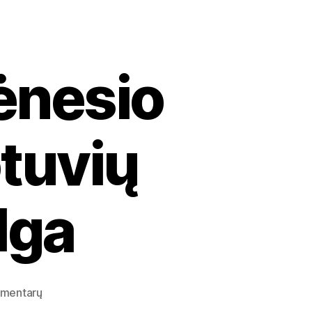
ėnesio
tuvių
lga
įraše
omentarų
2020