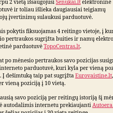
rpu 2 vietą išsaugojusi
Senukai.lt
elektroninė
tuvė ir toliau išlieka daugiausiai teigiamų
ojų įvertinimų sulaukusi parduotuvė.
is pokytis fiksuojamas 4 reitingo vietoje, į ku
o pertraukos sugrįžta buities ir namų elektr
etinė parduotuvė
TopoCentras.lt
.
at po mėnesio pertraukos savo pozicijas susi
interneto parduotuvė, kuri kyla per vieną pozi
ą. Į dešimtuką taip pat sugrįžta
Eurovaistine.lt
r vieną poziciją į 10 vietą.
ausią savo poziciją per reitingų istoriją šį mė
ė autodalimis internetu prekiaujanti
Autoera.
r šešias pozicijas į 30 vietą reitinge.