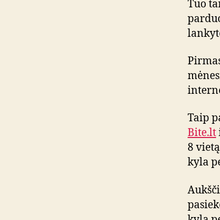
Tuo ta
parduo
lankyt
Pirmas
mėnesi
intern
Taip p
Bite.lt
8 viet
kyla pe
Aukšči
pasiek
kyla pe