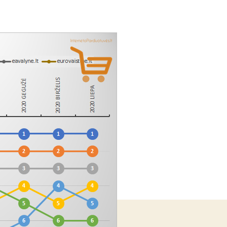
m.
liepos
mėnesio
interneto
parduotuvių
reitingo
apžvalga