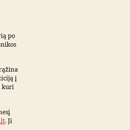
rią po
onikos
grąžina
ciją į
, kuri
nesį
lt
. Ji