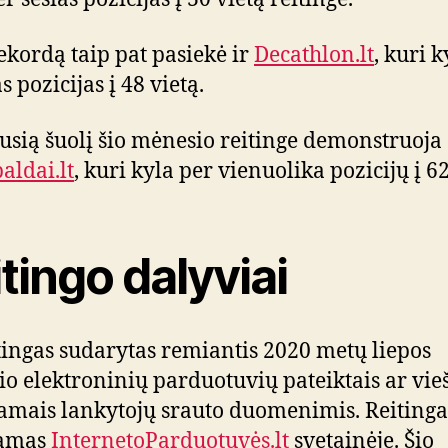
ekordą taip pat pasiekė ir
Decathlon.lt
, kuri 
 pozicijas į 48 vietą.
usią šuolį šio mėnesio reitinge demonstruoja
aldai.lt
, kuri kyla per vienuolika pozicijų į 62
tingo dalyviai
itingas sudarytas remiantis 2020 metų liepos
o elektroninių parduotuvių pateiktais ar vie
amais lankytojų srauto duomenimis. Reitinga
iamas
InternetoParduotuvės.lt
svetainėje. Šio