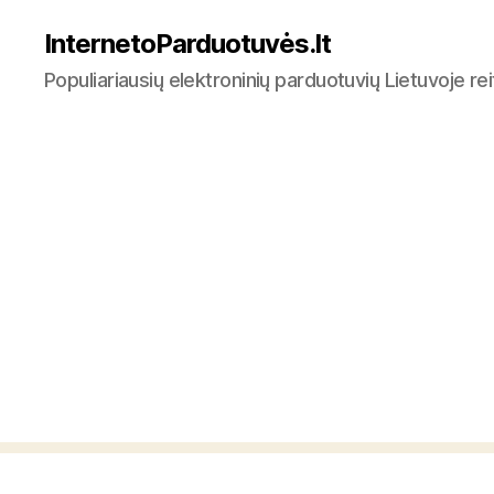
InternetoParduotuvės.lt
Populiariausių elektroninių parduotuvių Lietuvoje re