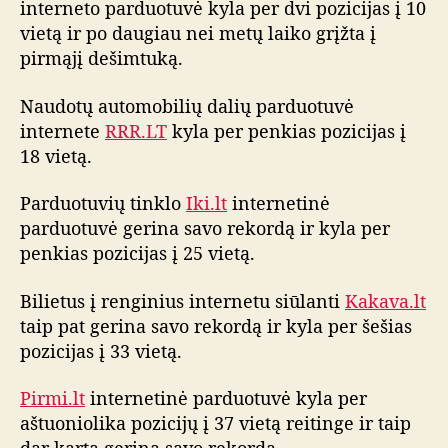
interneto parduotuvė kyla per dvi pozicijas į 10
d
vietą ir po daugiau nei metų laiko grįžta į
u
o
pirmąjį dešimtuką.
t
u
Naudotų automobilių dalių parduotuvė
v
internete
RRR.LT
kyla per penkias pozicijas į
i
18 vietą.
ų
r
Parduotuvių tinklo
Iki.lt
internetinė
e
parduotuvė gerina savo rekordą ir kyla per
i
penkias pozicijas į 25 vietą.
t
i
n
Bilietus į renginius internetu siūlanti
Kakava.lt
g
taip pat gerina savo rekordą ir kyla per šešias
o
pozicijas į 33 vietą.
a
p
Pirmi.lt
internetinė parduotuvė kyla per
ž
aštuoniolika pozicijų į 37 vietą reitinge ir taip
v