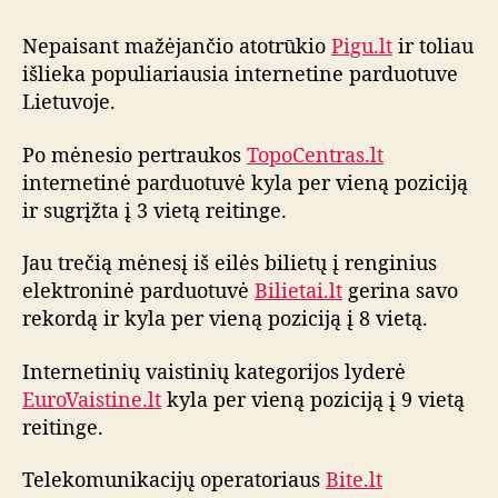
o
Nepaisant mažėjančio atotrūkio
Pigu.lt
ir toliau
m
ė
išlieka populiariausia internetine parduotuve
n
Lietuvoje.
e
s
Po mėnesio pertraukos
TopoCentras.lt
i
internetinė parduotuvė kyla per vieną poziciją
o
ir sugrįžta į 3 vietą reitinge.
i
n
Jau trečią mėnesį iš eilės bilietų į renginius
t
elektroninė parduotuvė
Bilietai.lt
gerina savo
e
r
rekordą ir kyla per vieną poziciją į 8 vietą.
n
e
Internetinių vaistinių kategorijos lyderė
t
EuroVaistine.lt
kyla per vieną poziciją į 9 vietą
o
reitinge.
p
a
Telekomunikacijų operatoriaus
Bite.lt
r