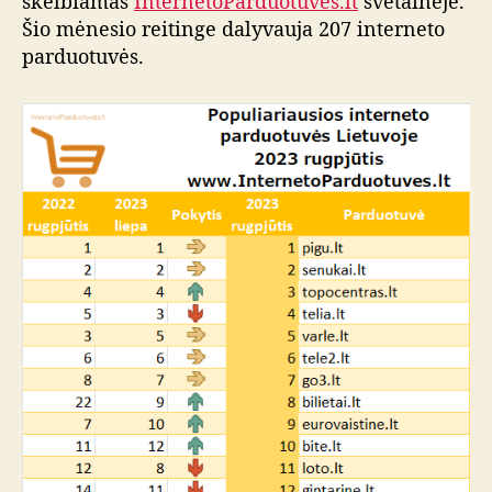
skelbiamas
InternetoParduotuvės.lt
svetainėje.
Šio mėnesio reitinge dalyvauja 207 interneto
parduotuvės.