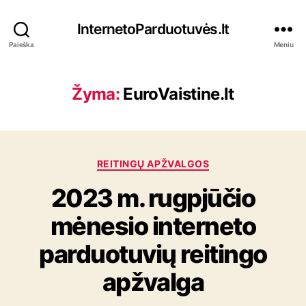
InternetoParduotuvės.lt
Paieška
Meniu
Žyma:
EuroVaistine.lt
K
REITINGŲ APŽVALGOS
a
2023 m. rugpjūčio
t
e
mėnesio interneto
g
o
parduotuvių reitingo
r
i
apžvalga
j
o