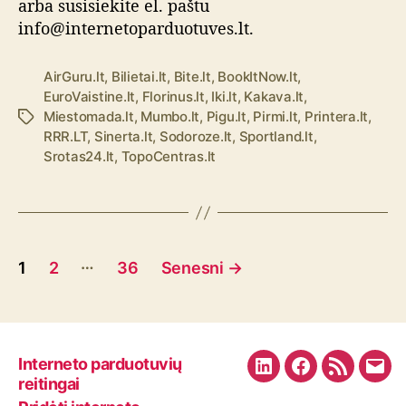
arba susisiekite el. paštu
info@internetoparduotuves.lt.
AirGuru.lt
,
Bilietai.lt
,
Bite.lt
,
BookItNow.lt
,
EuroVaistine.lt
,
Florinus.lt
,
Iki.lt
,
Kakava.lt
,
Miestomada.lt
,
Mumbo.lt
,
Pigu.lt
,
Pirmi.lt
,
Printera.lt
,
Ž
RRR.LT
,
Sinerta.lt
,
Sodoroze.lt
,
Sportland.lt
,
y
Srotas24.lt
,
TopoCentras.lt
m
o
s
Į
…
1
2
36
Senesni
→
r
a
š
Interneto parduotuvių
L
F
R
E
reitingai
i
a
S
m