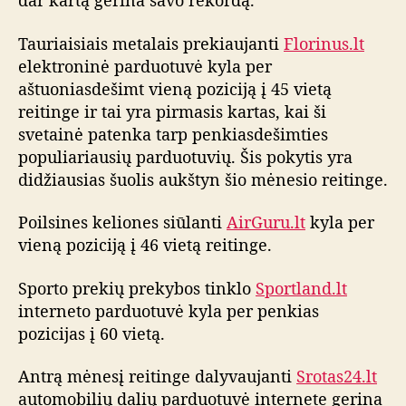
dar kartą gerina savo rekordą.
a
l
g
Tauriaisiais metalais prekiaujanti
Florinus.lt
a
elektroninė parduotuvė kyla per
aštuoniasdešimt vieną poziciją į 45 vietą
reitinge ir tai yra pirmasis kartas, kai ši
svetainė patenka tarp penkiasdešimties
populiariausių parduotuvių. Šis pokytis yra
didžiausias šuolis aukštyn šio mėnesio reitinge.
Poilsines keliones siūlanti
AirGuru.lt
kyla per
vieną poziciją į 46 vietą reitinge.
Sporto prekių prekybos tinklo
Sportland.lt
interneto parduotuvė kyla per penkias
pozicijas į 60 vietą.
Antrą mėnesį reitinge dalyvaujanti
Srotas24.lt
automobilių dalių parduotuvė internete gerina