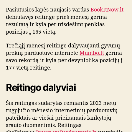
Pasiutusios lapės naujasis vardas
BookItNow.lt
debiutavęs reitinge prieš mėnesį gerina
rezultatą ir kyla per trisdešimt penkias
pozicijas į 165 vietą.
Trečiąjį mėnesį reitinge dalyvaujanti gyvūnų
prekių parduotuvė internete
Mumbo.lt
gerina
savo rekordą ir kyla per devyniolika pozicijų į
177 vietą reitinge.
Reitingo dalyviai
Šis reitingas sudarytas remiantis 2023 metų
rugpjūčio mėnesio internetinių parduotuvių
pateiktais ar viešai prieinamais lankytojų
srauto duomenimis. Reitingas