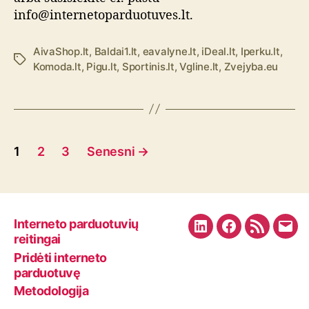
info@internetoparduotuves.lt.
AivaShop.lt
,
Baldai1.lt
,
eavalyne.lt
,
iDeal.lt
,
Iperku.lt
,
Ž
Komoda.lt
,
Pigu.lt
,
Sportinis.lt
,
Vgline.lt
,
Zvejyba.eu
y
m
o
s
Į
1
2
3
Senesni
→
r
a
š
Interneto parduotuvių
L
F
R
E
reitingai
ų
i
a
S
m
Pridėti interneto
n
c
S
a
parduotuvę
p
k
e
F
i
Metodologija
e
b
e
l