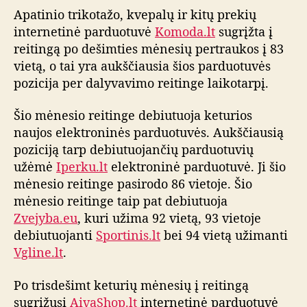
v
Apatinio trikotažo, kvepalų ir kitų prekių
i
internetinė parduotuvė
Komoda.lt
sugrįžta į
ų
reitingą po dešimties mėnesių pertraukos į 83
r
vietą, o tai yra aukščiausia šios parduotuvės
e
pozicija per dalyvavimo reitinge laikotarpį.
i
t
Šio mėnesio reitinge debiutuoja keturios
i
n
naujos elektroninės parduotuvės. Aukščiausią
g
poziciją tarp debiutuojančių parduotuvių
o
užėmė
Iperku.lt
elektroninė parduotuvė. Ji šio
a
mėnesio reitinge pasirodo 86 vietoje. Šio
p
mėnesio reitinge taip pat debiutuoja
ž
Zvejyba.eu
, kuri užima 92 vietą, 93 vietoje
v
debiutuojanti
Sportinis.lt
bei 94 vietą užimanti
a
l
Vgline.lt
.
g
a
Po trisdešimt keturių mėnesių į reitingą
sugrįžusi
AivaShop.lt
internetinė parduotuvė