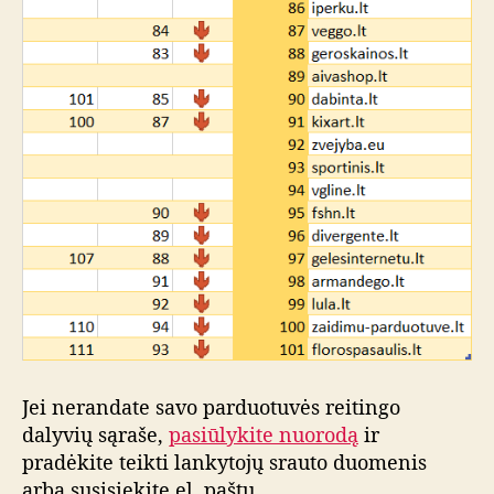
Jei nerandate savo parduotuvės reitingo
dalyvių sąraše,
pasiūlykite nuorodą
ir
pradėkite teikti lankytojų srauto duomenis
arba susisiekite el. paštu