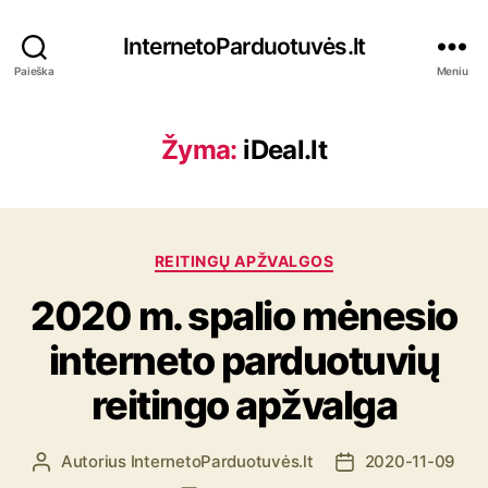
InternetoParduotuvės.lt
Paieška
Meniu
Žyma:
iDeal.lt
K
REITINGŲ APŽVALGOS
a
2020 m. spalio mėnesio
t
e
interneto parduotuvių
g
o
reitingo apžvalga
r
i
j
Autorius
InternetoParduotuvės.lt
2020-11-09
Į
Į
o
r
r