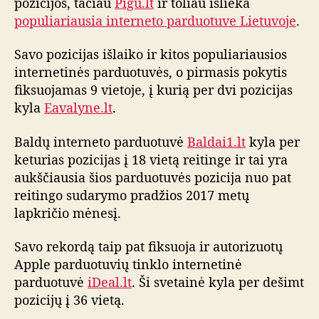
pozicijos, tačiau
Pigu.lt
ir toliau išlieka
s
populiariausia interneto parduotuve Lietuvoje
.
i
o
Savo pozicijas išlaiko ir kitos populiariausios
i
internetinės parduotuvės, o pirmasis pokytis
n
fiksuojamas 9 vietoje, į kurią per dvi pozicijas
t
kyla
Eavalyne.lt
.
e
r
n
Baldų interneto parduotuvė
Baldai1.lt
kyla per
e
keturias pozicijas į 18 vietą reitinge ir tai yra
t
aukščiausia šios parduotuvės pozicija nuo pat
o
reitingo sudarymo pradžios 2017 metų
p
lapkričio mėnesį.
a
r
Savo rekordą taip pat fiksuoja ir autorizuotų
d
Apple parduotuvių tinklo internetinė
u
parduotuvė
iDeal.lt
. Ši svetainė kyla per dešimt
o
t
pozicijų į 36 vietą.
u