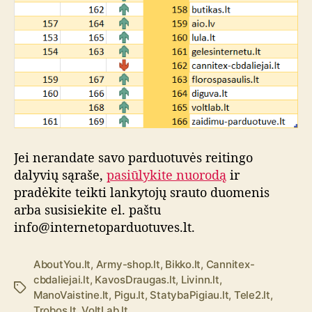
Jei nerandate savo parduotuvės reitingo
dalyvių sąraše,
pasiūlykite nuorodą
ir
pradėkite teikti lankytojų srauto duomenis
arba susisiekite el. paštu
info@internetoparduotuves.lt.
AboutYou.lt
,
Army-shop.lt
,
Bikko.lt
,
Cannitex-
cbdaliejai.lt
,
KavosDraugas.lt
,
Livinn.lt
,
Ž
ManoVaistine.lt
,
Pigu.lt
,
StatybaPigiau.lt
,
Tele2.lt
,
y
Trobos.lt
,
VoltLab.lt