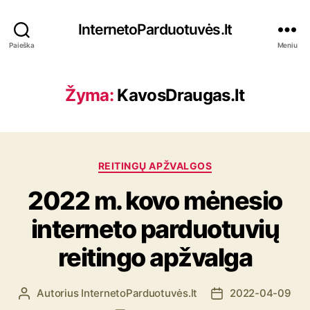
InternetoParduotuvės.lt
Paieška
Meniu
Žyma:
KavosDraugas.lt
K
REITINGŲ APŽVALGOS
a
2022 m. kovo mėnesio
t
e
interneto parduotuvių
g
o
reitingo apžvalga
r
i
j
Autorius
InternetoParduotuvės.lt
2022-04-09
Į
Į
o
r
r