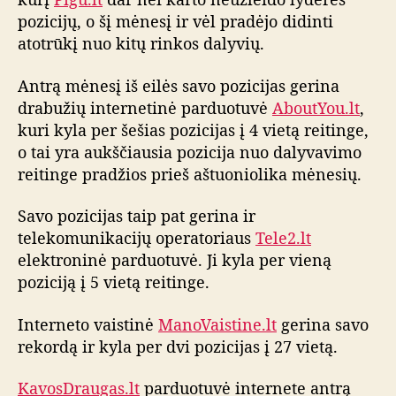
o
pozicijų, o šį mėnesį ir vėl pradėjo didinti
i
atotrūkį nuo kitų rinkos dalyvių.
n
t
Antrą mėnesį iš eilės savo pozicijas gerina
e
drabužių internetinė parduotuvė
AboutYou.lt
,
r
kuri kyla per šešias pozicijas į 4 vietą reitinge,
n
o tai yra aukščiausia pozicija nuo dalyvavimo
e
reitinge pradžios prieš aštuoniolika mėnesių.
t
o
p
Savo pozicijas taip pat gerina ir
a
telekomunikacijų operatoriaus
Tele2.lt
r
elektroninė parduotuvė. Ji kyla per vieną
d
poziciją į 5 vietą reitinge.
u
o
Interneto vaistinė
ManoVaistine.lt
gerina savo
t
rekordą ir kyla per dvi pozicijas į 27 vietą.
u
v
KavosDraugas.lt
parduotuvė internete antrą
i