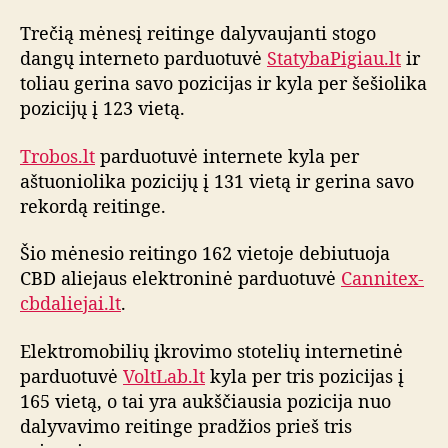
Trečią mėnesį reitinge dalyvaujanti stogo
dangų interneto parduotuvė
StatybaPigiau.lt
ir
toliau gerina savo pozicijas ir kyla per šešiolika
pozicijų į 123 vietą.
Trobos.lt
parduotuvė internete kyla per
aštuoniolika pozicijų į 131 vietą ir gerina savo
rekordą reitinge.
Šio mėnesio reitingo 162 vietoje debiutuoja
CBD aliejaus elektroninė parduotuvė
Cannitex-
cbdaliejai.lt
.
Elektromobilių įkrovimo stotelių internetinė
parduotuvė
VoltLab.lt
kyla per tris pozicijas į
165 vietą, o tai yra aukščiausia pozicija nuo
dalyvavimo reitinge pradžios prieš tris