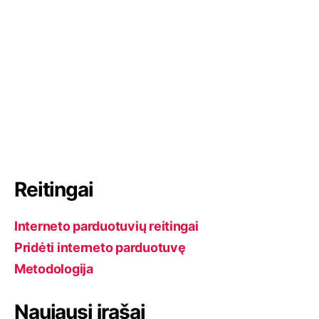
a
p
i
a
v
i
m
Reitingai
a
Interneto parduotuvių reitingai
s
Pridėti interneto parduotuvę
Metodologija
Naujausi įrašai