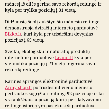
ų
mėnesį iš eilės gerina savo rekordą reitinge ir
r
kyla per trylika pozicijų į 31 vietą.
e
i
Didžiausią šuolį aukštyn šio mėnesio reitinge
t
demonstruoja dviračių interneto parduotuvė
i
Bikko.lt
, kuri kyla per trisdešimt devynias
n
pozicijas į 65 vietą.
g
o
Sveikų, ekologiškų ir natūralių produktų
a
p
internetinė parduotuvė
Livinn.lt
kyla per
ž
vienuolika pozicijų į 71 vietą ir gerina savo
v
rekordą reitinge.
a
l
Karinės aprangos elektroninė parduotuvė
g
Army-shop.lt
po trisdešimt vieno mėnesio
a
pertraukos sugrįžta į reitingą 92 pozicijoje ir tai
yra aukščiausia poziciją kurią per dalyvavimo
reitinge istoriją yra pasiekusi ši parduotuvė.