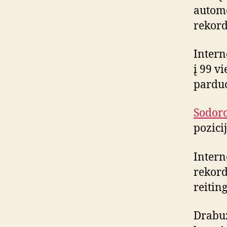
automo
rekordą
Intern
į 99 vi
parduo
Sodoro
pozicij
Intern
rekord
reiting
Drabuž