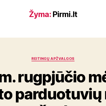
Žyma:
Pirmi.lt
Kategorijos
REITINGŲ APŽVALGOS
m. rugpjūčio m
to parduotuvių 