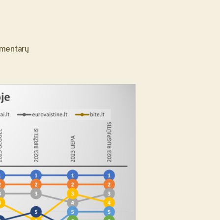
įraše
mentarų
2023
m.
rugpjūčio
mėnesio
interneto
parduotuvių
reitingo
apžvalga