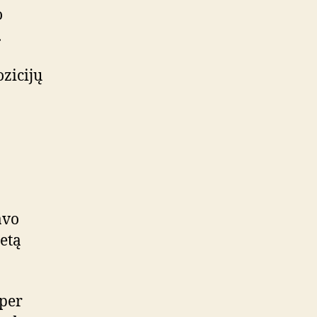
o
.
ozicijų
avo
ietą
per