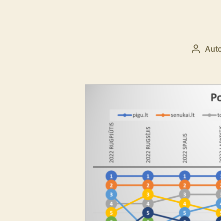
Auto
Įrašo
autoriu