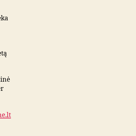
eka
etą
ninė
er
e.lt