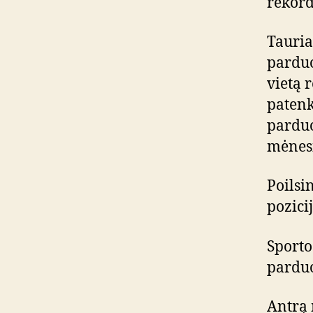
rekord
Tauria
parduo
vietą r
patenk
parduo
mėnesi
Poilsi
pozicij
Sporto
parduo
Antrą 