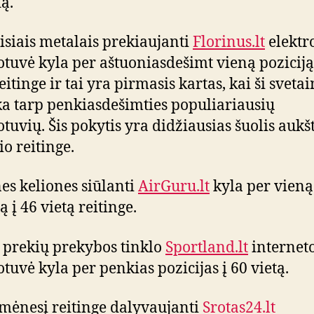
ą.
isiais metalais prekiaujanti
Florinus.lt
elektr
tuvė kyla per aštuoniasdešimt vieną poziciją
eitinge ir tai yra pirmasis kartas, kai ši sveta
a tarp penkiasdešimties populiariausių
tuvių. Šis pokytis yra didžiausias šuolis aukš
o reitinge.
nes keliones siūlanti
AirGuru.lt
kyla per vieną
ą į 46 vietą reitinge.
 prekių prekybos tinklo
Sportland.lt
internet
tuvė kyla per penkias pozicijas į 60 vietą.
mėnesį reitinge dalyvaujanti
Srotas24.lt