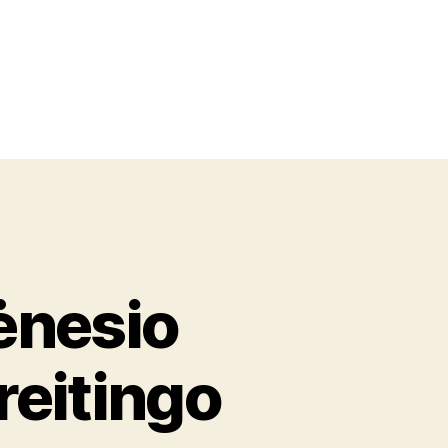
ėnesio
reitingo