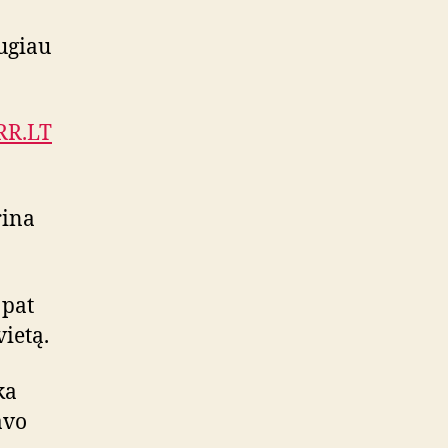
augiau
RR.LT
rina
 pat
vietą.
ka
avo