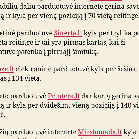
bilių dalių parduotuvė internete gerina sav
 ir kyla per vieną poziciją į 70 vietą reitinge
etinė parduotuvė
Sinerta.lt
kyla per trylika p
etą reitinge ir tai yra pirmas kartas, kai ši
tuvė patenka į pirmąjį šimtuką.
ze.lt
elektroninė parduotuvė kyla per šešias
as į 134 vietą.
eto parduotuvė
Printera.lt
dar kartą gerina s
ą ir kyla per dvidešimt vieną poziciją į 140 v
e.
ių parduotuvė internete
Miestomada.lt
kyla 