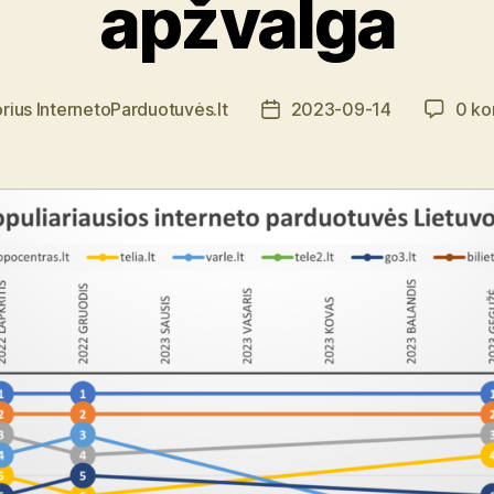
apžvalga
rius
InternetoParduotuvės.lt
2023-09-14
0 ko
Įrašo
s
data