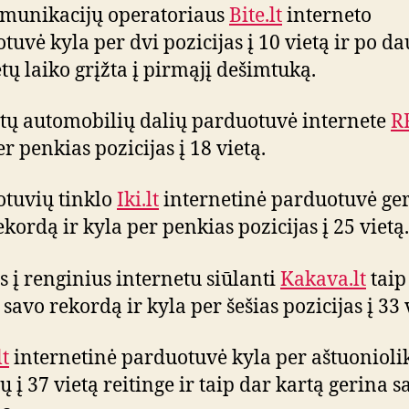
munikacijų operatoriaus
Bite.lt
interneto
tuvė kyla per dvi pozicijas į 10 vietą ir po d
tų laiko grįžta į pirmąjį dešimtuką.
ų automobilių dalių parduotuvė internete
R
r penkias pozicijas į 18 vietą.
tuvių tinklo
Iki.lt
internetinė parduotuvė ge
ekordą ir kyla per penkias pozicijas į 25 vietą.
us į renginius internetu siūlanti
Kakava.lt
taip
savo rekordą ir kyla per šešias pozicijas į 33 
lt
internetinė parduotuvė kyla per aštuonioli
ų į 37 vietą reitinge ir taip dar kartą gerina s