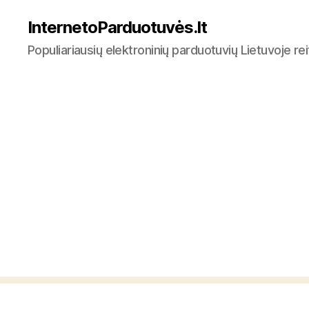
InternetoParduotuvės.lt
Populiariausių elektroninių parduotuvių Lietuvoje re