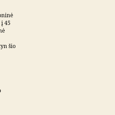
oninė
 į 45
inė
tyn šio
o