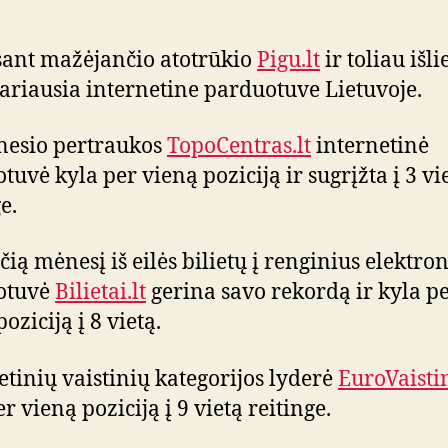
ant mažėjančio atotrūkio
Pigu.lt
ir toliau išli
ariausia internetine parduotuve Lietuvoje.
nesio pertraukos
TopoCentras.lt
internetinė
tuvė kyla per vieną poziciją ir sugrįžta į 3 vi
e.
ečią mėnesį iš eilės bilietų į renginius elektro
otuvė
Bilietai.lt
gerina savo rekordą ir kyla p
oziciją į 8 vietą.
etinių vaistinių kategorijos lyderė
EuroVaistin
r vieną poziciją į 9 vietą reitinge.