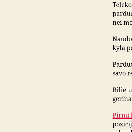
Teleko
parduo
nei me
Naudot
kyla pe
Parduo
savo r
Biliet
gerina 
Pirmi.
pozicij