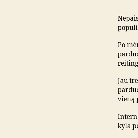
Nepais
populi
Po mė
parduo
reiting
Jau tr
pardu
vieną p
Intern
kyla pe