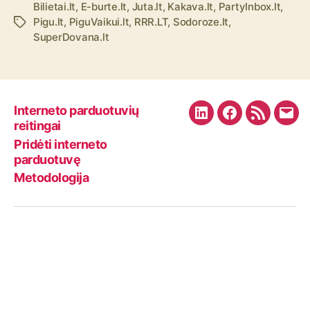
Bilietai.lt
,
E-burte.lt
,
Juta.lt
,
Kakava.lt
,
PartyInbox.lt
,
Pigu.lt
,
PiguVaikui.lt
,
RRR.LT
,
Sodoroze.lt
,
Ž
SuperDovana.lt
y
m
o
s
Interneto parduotuvių
L
F
R
E
reitingai
i
a
S
m
Pridėti interneto
n
c
S
a
parduotuvę
k
e
F
i
Metodologija
e
b
e
l
d
o
e
I
o
d
n
k