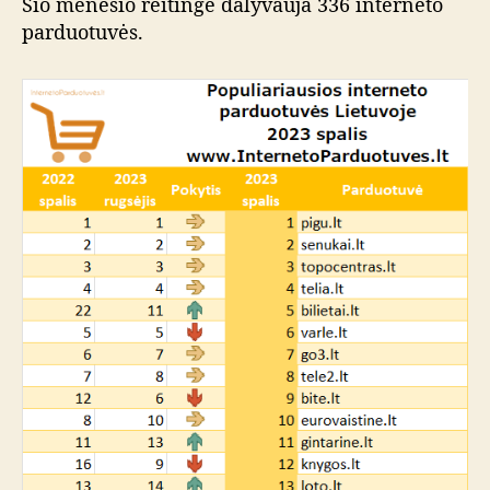
Šio mėnesio reitinge dalyvauja 336 interneto
parduotuvės.