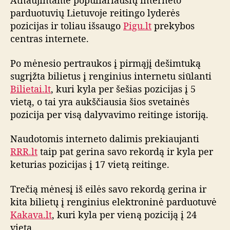
Atnaujintame populiariausių interneto
s
parduotuvių Lietuvoje reitingo lyderės
i
pozicijas ir toliau išsaugo
Pigu.lt
prekybos
o
centras internete.
i
n
Po mėnesio pertraukos į pirmąjį dešimtuką
t
sugrįžta bilietus į renginius internetu siūlanti
e
Bilietai.lt
, kuri kyla per šešias pozicijas į 5
r
vietą, o tai yra aukščiausia šios svetainės
n
e
pozicija per visą dalyvavimo reitinge istoriją.
t
o
Naudotomis interneto dalimis prekiaujanti
p
RRR.lt
taip pat gerina savo rekordą ir kyla per
a
keturias pozicijas į 17 vietą reitinge.
r
d
Trečią mėnesį iš eilės savo rekordą gerina ir
u
kita bilietų į renginius elektroninė parduotuvė
o
Kakava.lt
, kuri kyla per vieną poziciją į 24
t
u
vietą.