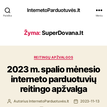
InternetoParduotuvės.lt
Paieška
Meniu
Žyma:
SuperDovana.lt
K
REITINGŲ APŽVALGOS
a
2023 m. spalio mėnesio
t
e
interneto parduotuvių
g
o
reitingo apžvalga
r
i
j
Autorius
InternetoParduotuvės.lt
2023-11-13
Į
Į
o
r
r