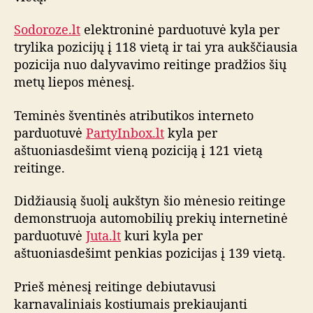
v
i
Sodoroze.lt
elektroninė parduotuvė kyla per
ų
trylika pozicijų į 118 vietą ir tai yra aukščiausia
r
pozicija nuo dalyvavimo reitinge pradžios šių
e
metų liepos mėnesį.
i
t
Teminės šventinės atributikos interneto
i
parduotuvė
PartyInbox.lt
kyla per
n
g
aštuoniasdešimt vieną poziciją į 121 vietą
o
reitinge.
a
p
Didžiausią šuolį aukštyn šio mėnesio reitinge
ž
demonstruoja automobilių prekių internetinė
v
parduotuvė
Juta.lt
kuri kyla per
a
aštuoniasdešimt penkias pozicijas į 139 vietą.
l
g
Prieš mėnesį reitinge debiutavusi
a
karnavaliniais kostiumais prekiaujanti