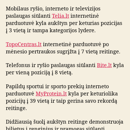
o
Mobilaus ryšio, interneto ir televizijos
i
paslaugas siūlanti
Telia.lt
internetinė
n
parduotuvė kyla aukštyn per keturias pozicijas
t
į 3 vietą ir tampa kategorijos lydere.
e
r
TopoCentras.lt
internetinė parduotuvė po
n
e
mėnesio pertraukos sugrįžta į 7 vietą reitinge.
t
o
Telefonus ir ryšio paslaugas siūlanti
Bite.lt
kyla
p
per vieną poziciją į 8 vietą.
a
r
Papildų sportui ir sporto prekių interneto
d
parduotuvė
MyProtein.lt
kyla per keturiolika
u
pozicijų į 39 vietą ir taip gerina savo rekordą
o
reitinge.
t
u
v
Didžiausią šuolį aukštyn reitinge demonstruoja
i
bilietus į renginius ir pramogas siūlanti