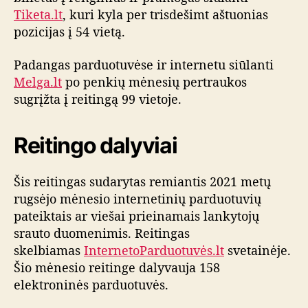
ų
Tiketa.lt
, kuri kyla per trisdešimt aštuonias
r
pozicijas į 54 vietą.
e
i
Padangas parduotuvėse ir internetu siūlanti
t
Melga.lt
po penkių mėnesių pertraukos
i
sugrįžta į reitingą 99 vietoje.
n
g
o
Reitingo dalyviai
a
p
ž
Šis reitingas sudarytas remiantis 2021 metų
v
rugsėjo mėnesio internetinių parduotuvių
a
pateiktais ar viešai prieinamais lankytojų
l
srauto duomenimis. Reitingas
g
skelbiamas
InternetoParduotuvės.lt
svetainėje.
a
Šio mėnesio reitinge dalyvauja 158
elektroninės parduotuvės.