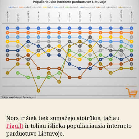
š
a
d
e
u
a
2
t
t
0
o
a
2
r
1
i
m
u
.
s
r
u
g
s
ė
j
o
m
ė
Nors ir šiek tiek sumažėjo atotrūkis, tačiau
n
e
Pigu.lt
ir toliau išlieka populiariausia interneto
s
parduotuve Lietuvoje.
i