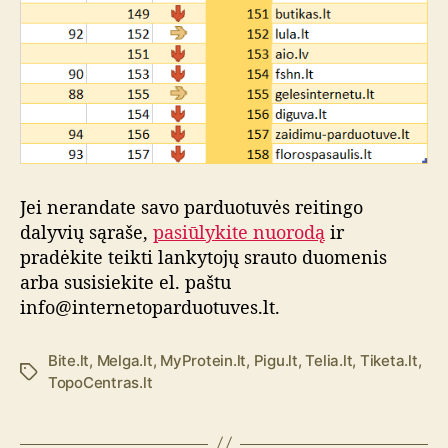
Jei nerandate savo parduotuvės reitingo
dalyvių sąraše,
pasiūlykite nuorodą
ir
pradėkite teikti lankytojų srauto duomenis
arba susisiekite el. paštu
info@internetoparduotuves.lt.
Bite.lt
,
Melga.lt
,
MyProtein.lt
,
Pigu.lt
,
Telia.lt
,
Tiketa.lt
,
Ž
TopoCentras.lt
y
m
o