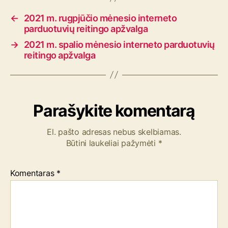
s
←
2021 m. rugpjūčio mėnesio interneto
parduotuvių reitingo apžvalga
→
2021 m. spalio mėnesio interneto parduotuvių
reitingo apžvalga
Parašykite komentarą
El. pašto adresas nebus skelbiamas.
Būtini laukeliai pažymėti
*
Komentaras
*