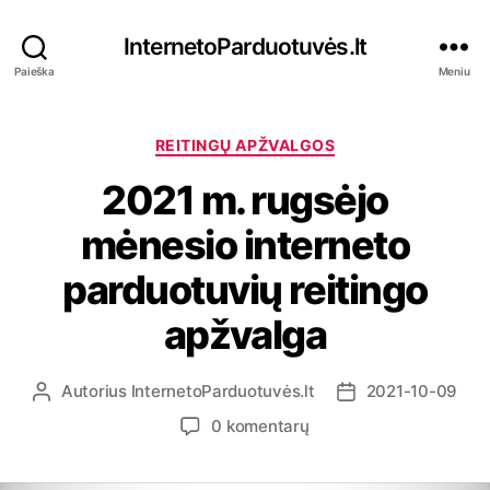
InternetoParduotuvės.lt
Paieška
Meniu
K
REITINGŲ APŽVALGOS
a
2021 m. rugsėjo
t
e
mėnesio interneto
g
o
parduotuvių reitingo
r
i
apžvalga
j
o
s
Autorius
InternetoParduotuvės.lt
2021-10-09
Į
Į
r
r
į
0 komentarų
a
a
r
š
š
a
o
o