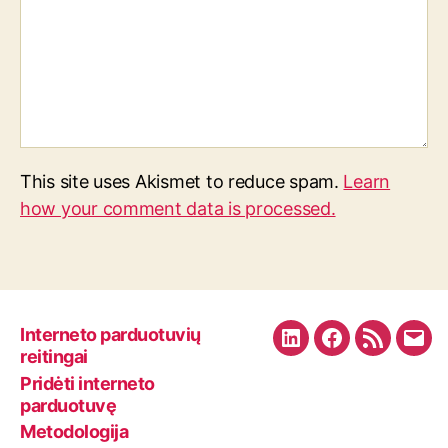
This site uses Akismet to reduce spam.
Learn
how your comment data is processed.
Interneto parduotuvių
L
F
R
E
reitingai
i
a
S
m
Pridėti interneto
n
c
S
a
parduotuvę
k
e
F
i
Metodologija