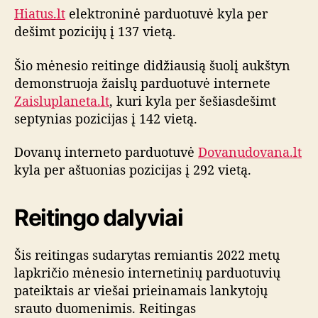
a
Hiatus.lt
elektroninė parduotuvė kyla per
l
dešimt pozicijų į 137 vietą.
g
a
Šio mėnesio reitinge didžiausią šuolį aukštyn
demonstruoja žaislų parduotuvė internete
Zaisluplaneta.lt
, kuri kyla per šešiasdešimt
septynias pozicijas į 142 vietą.
Dovanų interneto parduotuvė
Dovanudovana.lt
kyla per aštuonias pozicijas į 292 vietą.
Reitingo dalyviai
Šis reitingas sudarytas remiantis 2022 metų
lapkričio mėnesio internetinių parduotuvių
pateiktais ar viešai prieinamais lankytojų
srauto duomenimis. Reitingas