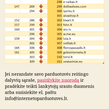
Jei nerandate savo parduotuvės reitingo
dalyvių sąraše,
pasiūlykite nuorodą
ir
pradėkite teikti lankytojų srauto duomenis
arba susisiekite el. paštu
info@internetoparduotuves.lt.