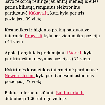
Savo rekordą reitinge jau antrą mėnesį iš eilės
d
gerina bilietų į renginius elektroninė
u
parduotuvė
Kakava.lt
, kuri kyla per tris
o
t
pozicijas į 39 vietą.
u
v
Kosmetikos ir higienos prekių parduotuvė
i
internete
Drogas.lt
kyla per vienuolika pozicijų
ų
į 44 vietą.
r
e
Apple įrenginiais prekiaujanti
iStore.lt
kyla
i
per trisdešimt devynias pozicijas į 71 vietą.
t
i
Išskirtinės kosmetikos internetinė parduotuvė
n
g
Newcrush.com
kyla per dvidešimt aštuonias
o
pozicijas į 77 vietą.
a
p
Baldus internetu siūlanti
Balduperlai.lt
ž
debiutuoja 126 reitingo vietoje.
v