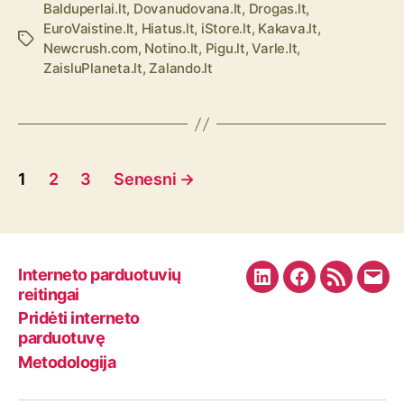
Balduperlai.lt
,
Dovanudovana.lt
,
Drogas.lt
,
EuroVaistine.lt
,
Hiatus.lt
,
iStore.lt
,
Kakava.lt
,
Ž
Newcrush.com
,
Notino.lt
,
Pigu.lt
,
Varle.lt
,
y
ZaisluPlaneta.lt
,
Zalando.lt
m
o
s
Į
1
2
3
Senesni
→
r
a
š
Interneto parduotuvių
L
F
R
E
reitingai
ų
i
a
S
m
Pridėti interneto
n
c
S
a
parduotuvę
p
k
e
F
i
Metodologija
u
e
b
e
l