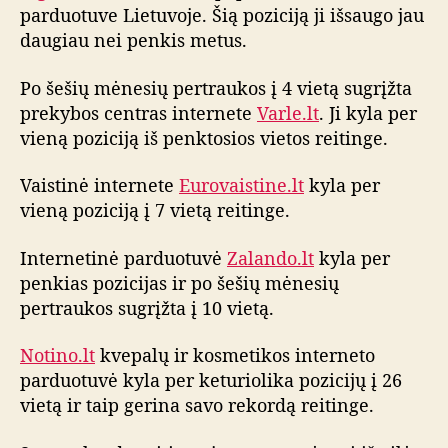
parduotuve Lietuvoje. Šią poziciją ji išsaugo jau
o
daugiau nei penkis metus.
m
ė
n
Po šešių mėnesių pertraukos į 4 vietą sugrįžta
e
prekybos centras internete
Varle.lt
. Ji kyla per
s
vieną poziciją iš penktosios vietos reitinge.
i
o
Vaistinė internete
Eurovaistine.lt
kyla per
i
vieną poziciją į 7 vietą reitinge.
n
t
Internetinė parduotuvė
Zalando.lt
kyla per
e
penkias pozicijas ir po šešių mėnesių
r
n
pertraukos sugrįžta į 10 vietą.
e
t
Notino.lt
kvepalų ir kosmetikos interneto
o
parduotuvė kyla per keturiolika pozicijų į 26
p
vietą ir taip gerina savo rekordą reitinge.
a
r