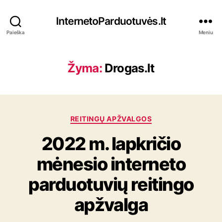
InternetoParduotuvės.lt
Paieška
Meniu
Žyma:
Drogas.lt
K
REITINGŲ APŽVALGOS
a
2022 m. lapkričio
t
e
mėnesio interneto
g
o
parduotuvių reitingo
r
i
apžvalga
j
o