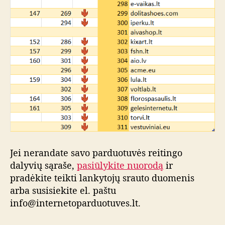
Jei nerandate savo parduotuvės reitingo
dalyvių sąraše,
pasiūlykite nuorodą
ir
pradėkite teikti lankytojų srauto duomenis
arba susisiekite el. paštu
info@internetoparduotuves.lt.