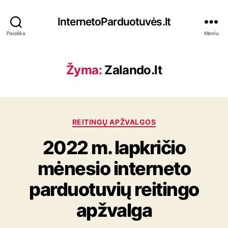
InternetoParduotuvės.lt
Paieška
Meniu
Žyma:
Zalando.lt
K
REITINGŲ APŽVALGOS
a
2022 m. lapkričio
t
e
mėnesio interneto
g
o
parduotuvių reitingo
r
i
apžvalga
j
o