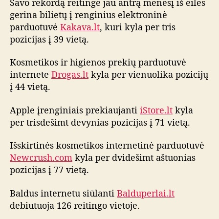
Savo rekordą reitinge jau antrą mėnesį iš eilės
d
gerina bilietų į renginius elektroninė
u
parduotuvė
Kakava.lt
, kuri kyla per tris
o
t
pozicijas į 39 vietą.
u
v
Kosmetikos ir higienos prekių parduotuvė
i
internete
Drogas.lt
kyla per vienuolika pozicijų
ų
į 44 vietą.
r
e
Apple įrenginiais prekiaujanti
iStore.lt
kyla
i
per trisdešimt devynias pozicijas į 71 vietą.
t
i
Išskirtinės kosmetikos internetinė parduotuvė
n
g
Newcrush.com
kyla per dvidešimt aštuonias
o
pozicijas į 77 vietą.
a
p
Baldus internetu siūlanti
Balduperlai.lt
ž
debiutuoja 126 reitingo vietoje.
v