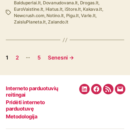
Balduperlai.lt
,
Dovanudovana.lt
,
Drogas.lt
,
EuroVaistine.lt
,
Hiatus.lt
,
iStore.lt
,
Kakava.lt
,
Ž
Newcrush.com
,
Notino.lt
,
Pigu.lt
,
Varle.lt
,
y
ZaisluPlaneta.lt
,
Zalando.lt
m
o
s
Į
…
1
2
5
Senesni
→
r
a
š
Interneto parduotuvių
L
F
R
E
reitingai
ų
i
a
S
m
Pridėti interneto
n
c
S
a
parduotuvę
p
k
e
F
i
Metodologija
u
e
b
e
l