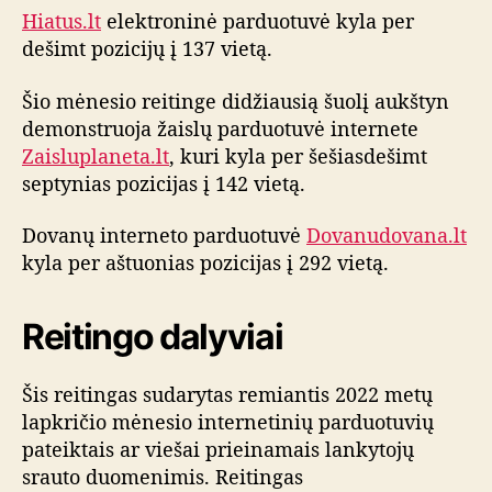
a
Hiatus.lt
elektroninė parduotuvė kyla per
l
dešimt pozicijų į 137 vietą.
g
a
Šio mėnesio reitinge didžiausią šuolį aukštyn
demonstruoja žaislų parduotuvė internete
Zaisluplaneta.lt
, kuri kyla per šešiasdešimt
septynias pozicijas į 142 vietą.
Dovanų interneto parduotuvė
Dovanudovana.lt
kyla per aštuonias pozicijas į 292 vietą.
Reitingo dalyviai
Šis reitingas sudarytas remiantis 2022 metų
lapkričio mėnesio internetinių parduotuvių
pateiktais ar viešai prieinamais lankytojų
srauto duomenimis. Reitingas