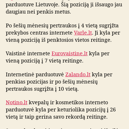
parduotuve Lietuvoje. Šią poziciją ji išsaugo jau
o
daugiau nei penkis metus.
m
ė
n
Po šešių mėnesių pertraukos į 4 vietą sugrįžta
e
prekybos centras internete
Varle.lt
. Ji kyla per
s
vieną poziciją iš penktosios vietos reitinge.
i
o
Vaistinė internete
Eurovaistine.lt
kyla per
i
vieną poziciją į 7 vietą reitinge.
n
t
Internetinė parduotuvė
Zalando.lt
kyla per
e
penkias pozicijas ir po šešių mėnesių
r
n
pertraukos sugrįžta į 10 vietą.
e
t
Notino.lt
kvepalų ir kosmetikos interneto
o
parduotuvė kyla per keturiolika pozicijų į 26
p
vietą ir taip gerina savo rekordą reitinge.
a
r