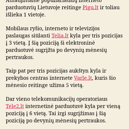
Atnaujintame populiariausių interneto
s
parduotuvių Lietuvoje reitinge
Pigu.lt
ir toliau
i
išlieka 1 vietoje.
o
i
Mobilaus ryšio, interneto ir televizijos
n
paslaugas siūlanti
Telia.lt
kyla per tris pozicijas
t
į 3 vietą. Į šią poziciją ši elektroninė
e
parduotuvė sugrįžta po devynių mėnesių
r
pertraukos.
n
e
t
Taip pat per tris pozicijas aukštyn kyla ir
o
prekybos centras internete
Varle.lt
, kuris šio
p
mėnesio reitinge užima 5 vietą.
a
r
Dar vieno telekomunikacijų operatoriaus
d
Tele2.lt
internetinė parduotuvė kyla per vieną
u
poziciją į 6 vietą. Tai irgi sugrįžimas į šią
o
poziciją po devynių mėnesių pertraukos.
t
u