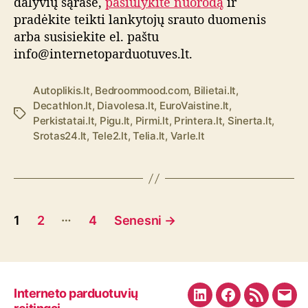
dalyvių sąraše,
pasiūlykite nuorodą
ir
pradėkite teikti lankytojų srauto duomenis
arba susisiekite el. paštu
info@internetoparduotuves.lt.
Autoplikis.lt
,
Bedroommood.com
,
Bilietai.lt
,
Decathlon.lt
,
Diavolesa.lt
,
EuroVaistine.lt
,
Ž
Perkistatai.lt
,
Pigu.lt
,
Pirmi.lt
,
Printera.lt
,
Sinerta.lt
,
y
Srotas24.lt
,
Tele2.lt
,
Telia.lt
,
Varle.lt
m
o
s
Į
…
1
2
4
Senesni
→
r
a
š
Interneto parduotuvių
L
F
R
E