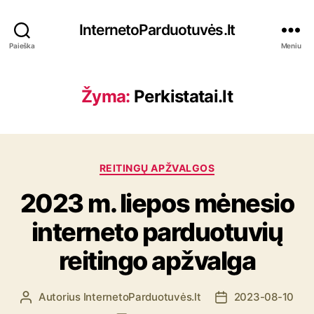
InternetoParduotuvės.lt
Paieška
Meniu
Žyma:
Perkistatai.lt
K
REITINGŲ APŽVALGOS
a
2023 m. liepos mėnesio
t
e
interneto parduotuvių
g
o
reitingo apžvalga
r
i
j
Autorius
InternetoParduotuvės.lt
2023-08-10
Į
Į
o
r
r