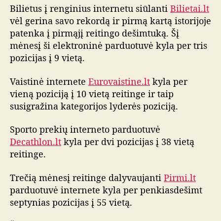
v
Bilietus į renginius internetu siūlanti
Bilietai.lt
i
vėl gerina savo rekordą ir pirmą kartą istorijoje
ų
patenka į pirmąjį reitingo dešimtuką. Šį
r
mėnesį ši elektroninė parduotuvė kyla per tris
e
pozicijas į 9 vietą.
i
t
Vaistinė internete
Eurovaistine.lt
kyla per
i
vieną poziciją į 10 vietą reitinge ir taip
n
g
susigražina kategorijos lyderės poziciją.
o
a
Sporto prekių interneto parduotuvė
p
Decathlon.lt
kyla per dvi pozicijas į 38 vietą
ž
reitinge.
v
a
Trečią mėnesį reitinge dalyvaujanti
Pirmi.lt
l
parduotuvė internete kyla per penkiasdešimt
g
septynias pozicijas į 55 vietą.
a