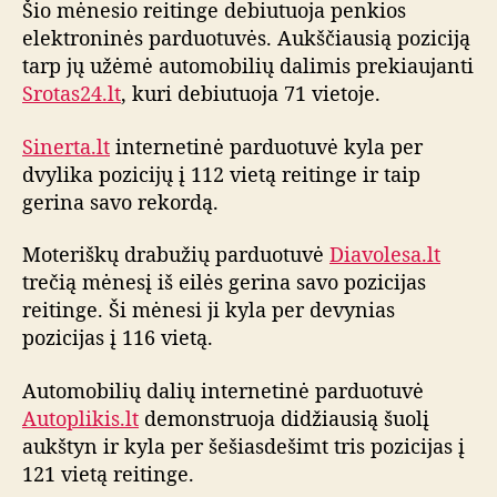
Šio mėnesio reitinge debiutuoja penkios
elektroninės parduotuvės. Aukščiausią poziciją
tarp jų užėmė automobilių dalimis prekiaujanti
Srotas24.lt
, kuri debiutuoja 71 vietoje.
Sinerta.lt
internetinė parduotuvė kyla per
dvylika pozicijų į 112 vietą reitinge ir taip
gerina savo rekordą.
Moteriškų drabužių parduotuvė
Diavolesa.lt
trečią mėnesį iš eilės gerina savo pozicijas
reitinge. Ši mėnesi ji kyla per devynias
pozicijas į 116 vietą.
Automobilių dalių internetinė parduotuvė
Autoplikis.lt
demonstruoja didžiausią šuolį
aukštyn ir kyla per šešiasdešimt tris pozicijas į
121 vietą reitinge.