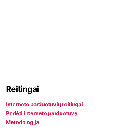
l
n
k
a
p
i
a
v
i
m
Reitingai
a
Interneto parduotuvių reitingai
s
Pridėti interneto parduotuvę
Metodologija