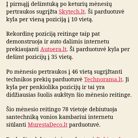
u
Į pirmąjį dešimtuką po keturių mėnesių
o
pertraukos sugrįžta
Skytech.lt
. Ši parduotuvė
t
kyla per vieną poziciją į 10 vietą.
u
v
Rekordinę poziciją reitinge taip pat
i
demonstruoja ir auto dalimis internetu
ų
prekiaujanti
Autoera.lt
. Ši parduotuvė kyla per
r
dešimt pozicijų į 35 vietą.
e
i
t
Po mėnesio pertraukos į 46 vietą sugrįžtanti
i
technikos prekių parduotuvė
Technorama.lt
. Ji
n
kyla per penkiolika pozicijų ir tai yra
g
didžiausias šuolis aukštyn šio mėnesio reitinge.
o
a
Šio mėnesio reitingo 78 vietoje debiutuoja
p
santechniką vonios kambariui internetu
ž
siūlanti
MurestaDeco.lt
parduotuvė.
v
a