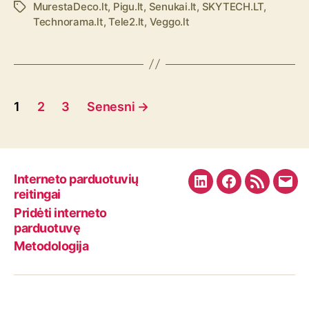
MurestaDeco.lt
,
Pigu.lt
,
Senukai.lt
,
SKYTECH.LT
,
Ž
Technorama.lt
,
Tele2.lt
,
Veggo.lt
y
m
o
s
Į
1
2
3
Senesni
→
r
a
š
Interneto parduotuvių
L
F
R
E
reitingai
ų
i
a
S
m
Pridėti interneto
n
c
S
a
parduotuvę
p
k
e
F
i
Metodologija
u
e
b
e
l
d
o
e
s
I
o
d