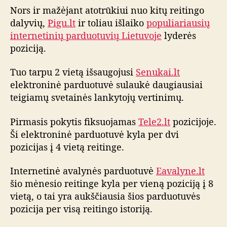
m
Nors ir mažėjant atotrūkiui nuo kitų reitingo
ė
dalyvių,
Pigu.lt
ir toliau išlaiko
populiariausių
n
internetinių parduotuvių Lietuvoje
lyderės
e
poziciją.
s
i
Tuo tarpu 2 vietą išsaugojusi
Senukai.lt
o
elektroninė parduotuvė sulaukė daugiausiai
i
teigiamų svetainės lankytojų vertinimų.
n
t
e
Pirmasis pokytis fiksuojamas
Tele2.lt
pozicijoje.
r
Ši elektroninė parduotuvė kyla per dvi
n
pozicijas į 4 vietą reitinge.
e
t
Internetinė avalynės parduotuvė
Eavalyne.lt
o
šio mėnesio reitinge kyla per vieną poziciją į 8
p
vietą, o tai yra aukščiausia šios parduotuvės
a
pozicija per visą reitingo istoriją.
r
d