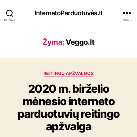
InternetoParduotuvės.lt
Paieška
Meniu
Žyma:
Veggo.lt
K
REITINGŲ APŽVALGOS
a
2020 m. birželio
t
e
mėnesio interneto
g
o
parduotuvių reitingo
r
i
apžvalga
j
o