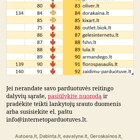
Jei nerandate savo parduotuvės reitingo
dalyvių sąraše,
pasiūlykite nuorodą
ir
pradėkite teikti lankytojų srauto duomenis
arba susisiekite el. paštu
info@internetoparduotuves.lt.
Autoera.lt
,
Dabinta.lt
,
eavalyne.lt
,
Geroskainos.lt
,