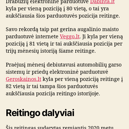
l
Drabužių elektroninė parduotuvė
Dabinta.lt
g
kyla per vieną poziciją į 80 vietą, o tai yra
a
aukščiausia šios parduotuvės pozicija reitinge.
Savo rekordą taip pat gerina augalinio maisto
parduotuvė internete
Veggo.lt
. Ji kyla per vieną
poziciją į 81 vietą ir tai aukščiausia pozicija per
trijų mėnesių istoriją šiame reitinge.
Praėjusį mėnesį debiutavusi automobilių garso
sistemų ir priedų elektroninė parduotuvė
Geroskainos.lt
kyla per vieną poziciją reitinge į
82 vietą ir tai tampa šios parduotuvės
aukščiausia pozicija reitingo istorijoje.
Reitingo dalyviai
Šis reitingas sudarytas remiantis 2020 metų