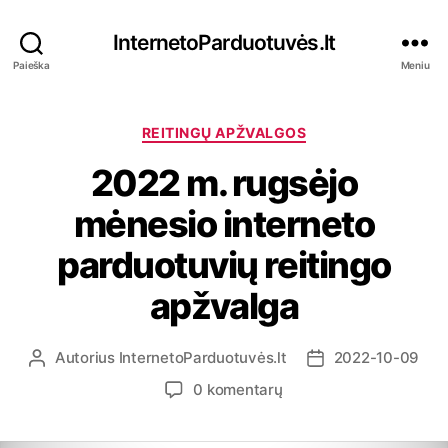
InternetoParduotuvės.lt
Paieška
Meniu
K
REITINGŲ APŽVALGOS
a
2022 m. rugsėjo
t
e
mėnesio interneto
g
o
parduotuvių reitingo
r
i
apžvalga
j
o
s
Autorius
InternetoParduotuvės.lt
2022-10-09
Į
Į
r
r
į
0 komentarų
a
a
r
š
š
a
o
o