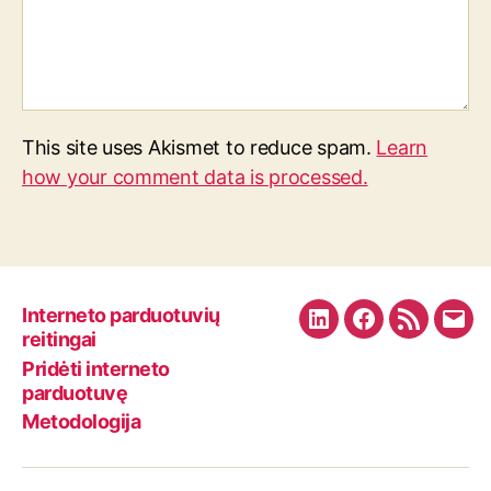
This site uses Akismet to reduce spam.
Learn
how your comment data is processed.
Interneto parduotuvių
L
F
R
E
reitingai
i
a
S
m
Pridėti interneto
n
c
S
a
parduotuvę
k
e
F
i
Metodologija
e
b
e
l
d
o
e