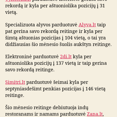
ų
rekordą ir kyla per aštuoniolika pozicijų į 31
r
vietą.
e
i
Specializuota alyvos parduotuvė
Alyva.lt
taip
t
pat gerina savo rekordą reitinge ir kyla per
i
šimtą aštuonias pozicijas į 104 vietą, o tai yra
n
g
didžiausias šio mėnesio šuolis aukštyn reitinge.
o
a
Elektroninė parduotuvė
2di.lt
kyla per
p
aštuoniolika pozicijų į 137 vietą ir taip gerina
ž
savo rekordą reitinge.
v
a
Simitri.lt
parduotuvė šeimai kyla per
l
septyniasdešimt penkias pozicijas į 146 vietą
g
reitinge.
a
Šio mėnesio reitinge debiutuoja indų
restoranams ir namams parduotuvė
Zana.lt
,