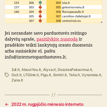
Jei nerandate savo parduotuvės reitingo
dalyvių sąraše,
pasiūlykite nuorodą
ir
pradėkite teikti lankytojų srauto duomenis
arba susisiekite el. paštu
info@internetoparduotuves.lt.
2di.lt
,
AboutYou.lt
,
Alyva.lt
,
DezutesPakavimui.lt
,
Go3.lt
,
LTGlink.lt
,
Pigu.lt
,
Simitri.lt
,
Telia.lt
,
Vynoteka.lt
,
Ž
Zana.lt
y
m
o
s
←
2022 m. rugpjūčio mėnesio interneto