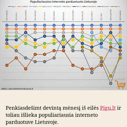
š
a
d
e
u
a
2
t
t
0
o
a
2
r
2
i
m
u
.
s
r
u
g
s
ė
j
o
m
ė
Penkiasdešimt devintą mėnesį iš eilės
Pigu.lt
ir
n
e
toliau išlieka populiariausia interneto
s
parduotuve Lietuvoje.
i