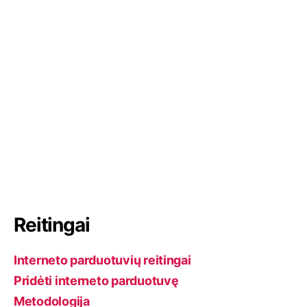
I
o
d
n
k
Reitingai
Interneto parduotuvių reitingai
Pridėti interneto parduotuvę
Metodologija