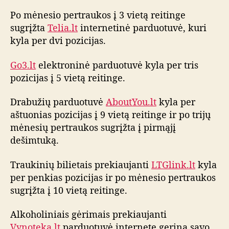
o
Po mėnesio pertraukos į 3 vietą reitinge
i
sugrįžta
Telia.lt
internetinė parduotuvė, kuri
n
kyla per dvi pozicijas.
t
e
Go3.lt
elektroninė parduotuvė kyla per tris
r
pozicijas į 5 vietą reitinge.
n
e
t
Drabužių parduotuvė
AboutYou.lt
kyla per
o
aštuonias pozicijas į 9 vietą reitinge ir po trijų
p
mėnesių pertraukos sugrįžta į pirmąjį
a
dešimtuką.
r
d
Traukinių bilietais prekiaujanti
LTGlink.lt
kyla
u
per penkias pozicijas ir po mėnesio pertraukos
o
sugrįžta į 10 vietą reitinge.
t
u
v
Alkoholiniais gėrimais prekiaujanti
i
Vynoteka.lt
parduotuvė internete gerina savo