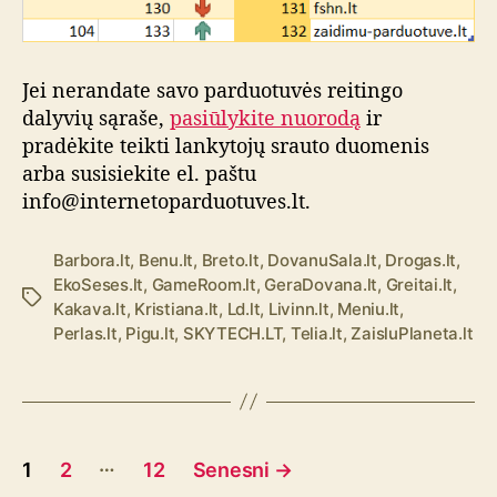
Jei nerandate savo parduotuvės reitingo
dalyvių sąraše,
pasiūlykite nuorodą
ir
pradėkite teikti lankytojų srauto duomenis
arba susisiekite el. paštu
info@internetoparduotuves.lt.
Barbora.lt
,
Benu.lt
,
Breto.lt
,
DovanuSala.lt
,
Drogas.lt
,
EkoSeses.lt
,
GameRoom.lt
,
GeraDovana.lt
,
Greitai.lt
,
Ž
Kakava.lt
,
Kristiana.lt
,
Ld.lt
,
Livinn.lt
,
Meniu.lt
,
y
Perlas.lt
,
Pigu.lt
,
SKYTECH.LT
,
Telia.lt
,
ZaisluPlaneta.lt
m
o
s
Į
…
1
2
12
Senesni
→