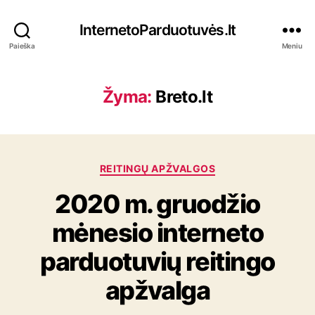
InternetoParduotuvės.lt
Paieška
Meniu
Žyma:
Breto.lt
K
REITINGŲ APŽVALGOS
a
2020 m. gruodžio
t
e
mėnesio interneto
g
o
parduotuvių reitingo
r
i
apžvalga
j
o