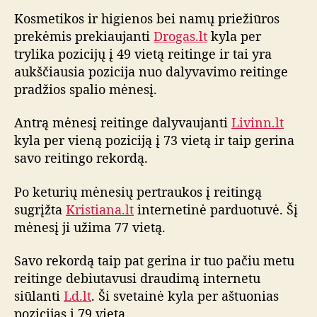
Kosmetikos ir higienos bei namų priežiūros
prekėmis prekiaujanti
Drogas.lt
kyla per
trylika pozicijų į 49 vietą reitinge ir tai yra
aukščiausia pozicija nuo dalyvavimo reitinge
pradžios spalio mėnesį.
Antrą mėnesį reitinge dalyvaujanti
Livinn.lt
kyla per vieną poziciją į 73 vietą ir taip gerina
savo reitingo rekordą.
Po keturių mėnesių pertraukos į reitingą
sugrįžta
Kristiana.lt
internetinė parduotuvė. Šį
mėnesį ji užima 77 vietą.
Savo rekordą taip pat gerina ir tuo pačiu metu
reitinge debiutavusi draudimą internetu
siūlanti
Ld.lt
. Ši svetainė kyla per aštuonias
pozicijas į 79 vietą.