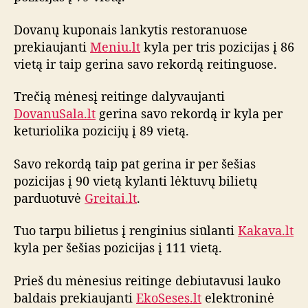
Dovanų kuponais lankytis restoranuose
prekiaujanti
Meniu.lt
kyla per tris pozicijas į 86
vietą ir taip gerina savo rekordą reitinguose.
Trečią mėnesį reitinge dalyvaujanti
DovanuSala.lt
gerina savo rekordą ir kyla per
keturiolika pozicijų į 89 vietą.
Savo rekordą taip pat gerina ir per šešias
pozicijas į 90 vietą kylanti lėktuvų bilietų
parduotuvė
Greitai.lt
.
Tuo tarpu bilietus į renginius siūlanti
Kakava.lt
kyla per šešias pozicijas į 111 vietą.
Prieš du mėnesius reitinge debiutavusi lauko
baldais prekiaujanti
EkoSeses.lt
elektroninė