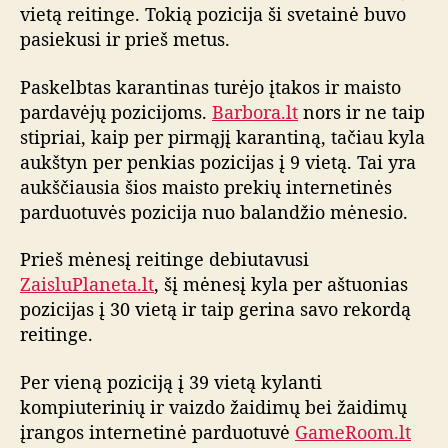
u
vietą reitinge. Tokią pozicija ši svetainė buvo
o
pasiekusi ir prieš metus.
t
u
Paskelbtas karantinas turėjo įtakos ir maisto
v
pardavėjų pozicijoms.
Barbora.lt
nors ir ne taip
i
stipriai, kaip per pirmąjį karantiną, tačiau kyla
ų
aukštyn per penkias pozicijas į 9 vietą. Tai yra
r
aukščiausia šios maisto prekių internetinės
e
i
parduotuvės pozicija nuo balandžio mėnesio.
t
i
Prieš mėnesį reitinge debiutavusi
n
ZaisluPlaneta.lt
, šį mėnesį kyla per aštuonias
g
pozicijas į 30 vietą ir taip gerina savo rekordą
o
reitinge.
a
p
Per vieną poziciją į 39 vietą kylanti
ž
kompiuterinių ir vaizdo žaidimų bei žaidimų
v
a
įrangos internetinė parduotuvė
GameRoom.lt