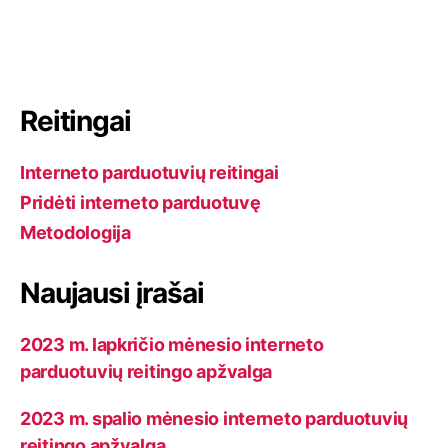
a
v
i
m
Reitingai
a
Interneto parduotuvių reitingai
s
Pridėti interneto parduotuvę
Metodologija
Naujausi įrašai
2023 m. lapkričio mėnesio interneto
parduotuvių reitingo apžvalga
2023 m. spalio mėnesio interneto parduotuvių
reitingo apžvalga