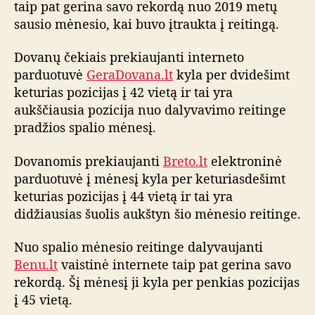
l
taip pat gerina savo rekordą nuo 2019 metų
g
sausio mėnesio, kai buvo įtraukta į reitingą.
a
Dovanų čekiais prekiaujanti interneto
parduotuvė
GeraDovana.lt
kyla per dvidešimt
keturias pozicijas į 42 vietą ir tai yra
aukščiausia pozicija nuo dalyvavimo reitinge
pradžios spalio mėnesį.
Dovanomis prekiaujanti
Breto.lt
elektroninė
parduotuvė į mėnesį kyla per keturiasdešimt
keturias pozicijas į 44 vietą ir tai yra
didžiausias šuolis aukštyn šio mėnesio reitinge.
Nuo spalio mėnesio reitinge dalyvaujanti
Benu.lt
vaistinė internete taip pat gerina savo
rekordą. Šį mėnesį ji kyla per penkias pozicijas
į 45 vietą.