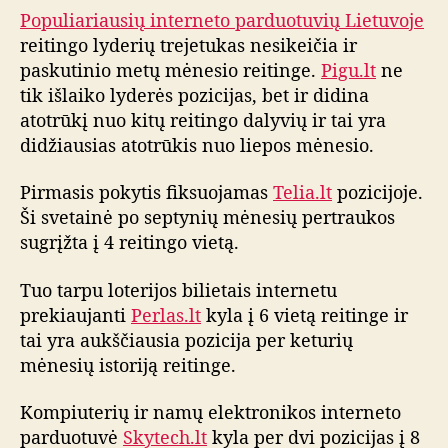
m
Populiariausių interneto parduotuvių Lietuvoje
ė
reitingo lyderių trejetukas nesikeičia ir
n
paskutinio metų mėnesio reitinge.
Pigu.lt
ne
e
tik išlaiko lyderės pozicijas, bet ir didina
s
atotrūkį nuo kitų reitingo dalyvių ir tai yra
i
didžiausias atotrūkis nuo liepos mėnesio.
o
i
Pirmasis pokytis fiksuojamas
Telia.lt
pozicijoje.
n
Ši svetainė po septynių mėnesių pertraukos
t
e
sugrįžta į 4 reitingo vietą.
r
n
Tuo tarpu loterijos bilietais internetu
e
prekiaujanti
Perlas.lt
kyla į 6 vietą reitinge ir
t
tai yra aukščiausia pozicija per keturių
o
mėnesių istoriją reitinge.
p
a
Kompiuterių ir namų elektronikos interneto
r
parduotuvė
Skytech.lt
kyla per dvi pozicijas į 8
d