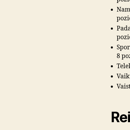
Namų
pozi
Pada
pozi
Spor
8 po
Tele
Vaik
Vais
Rei