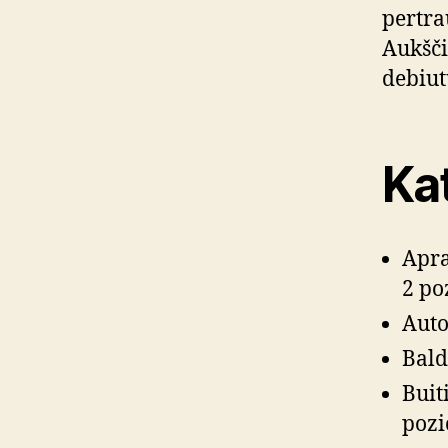
pertra
Aukšči
debiut
Kat
Apra
2 po
Auto 
Bald
Buit
pozi