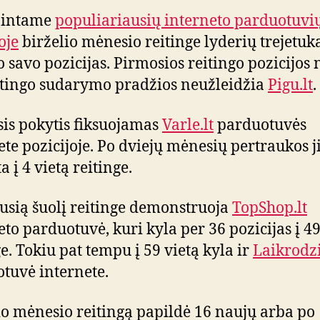
jintame
populiariausių interneto parduotuvi
oje
birželio mėnesio reitinge lyderių trejetuk
o savo pozicijas. Pirmosios reitingo pozicijos
itingo sudarymo pradžios neužleidžia
Pigu.lt
.
is pokytis fiksuojamas
Varle.lt
parduotuvės
ete pozicijoje. Po dviejų mėnesių pertraukos j
a į 4 vietą reitinge.
usią šuolį reitinge demonstruoja
TopShop.lt
eto parduotuvė, kuri kyla per 36 pozicijas į 49
ge. Tokiu pat tempu į 59 vietą kyla ir
Laikrodzi
tuvė internete.
io mėnesio reitingą papildė 16 naujų arba po