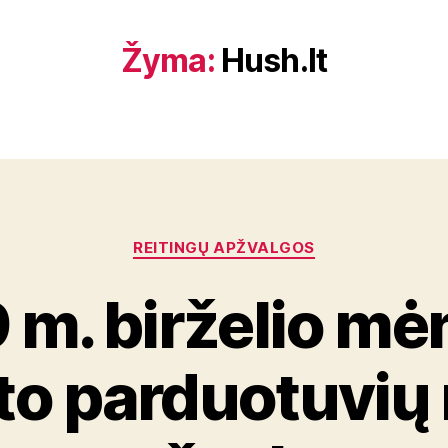
Žyma:
Hush.lt
Kategorijos
REITINGŲ APŽVALGOS
 m. birželio mė
to parduotuvių 