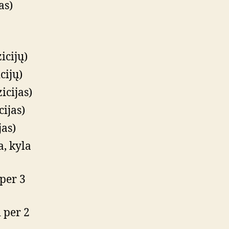
as)
icijų)
cijų)
icijas)
cijas)
jas)
a, kyla
 per 3
i per 2