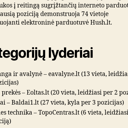
ukos į reitingą sugrįžtančių interneto parduo
ausią poziciją demonstruoja 74 vietoje
uojanti elektroninė parduotuvė Hush.lt.
egorijų lyderiai
nga ir avalynė – eavalyne.lt (13 vieta, leidžia
zicijas)
prekės – Eoltas.lt (20 vieta, leidžiasi per 2 poz
ai – Baldai1.lt (27 vieta, kyla per 3 pozicijas)
ies technika – TopoCentras.lt (6 vieta, leidžias
ciją)