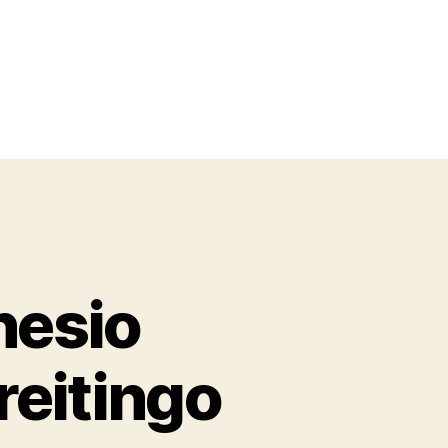
nesio
reitingo