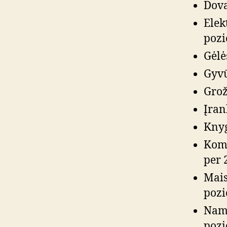
Dova
Elek
pozi
Gėlė
Gyvū
Grož
Įrank
Knyg
Komp
per 
Mais
pozi
Namų
pozi