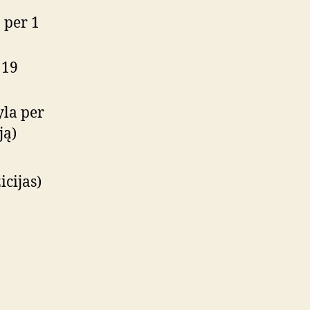
 per 1
 19
yla per
ją)
icijas)