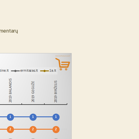
įraše
mentarų
2019
m.
birželio
mėnesio
interneto
parduotuvių
reitingo
apžvalga