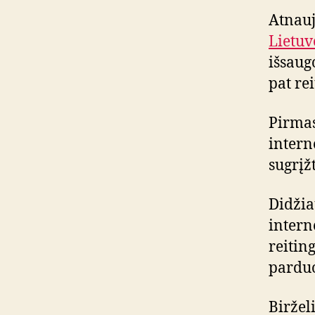
Atnau
Lietuv
išsaug
pat re
Pirmas
intern
sugrįžt
Didžia
intern
reitin
parduo
Biržel