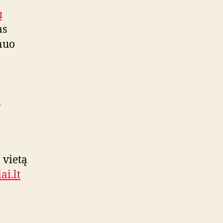
ų
as
 nuo
i
 vietą
ai.lt