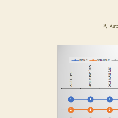
Aut
Įrašo
autori