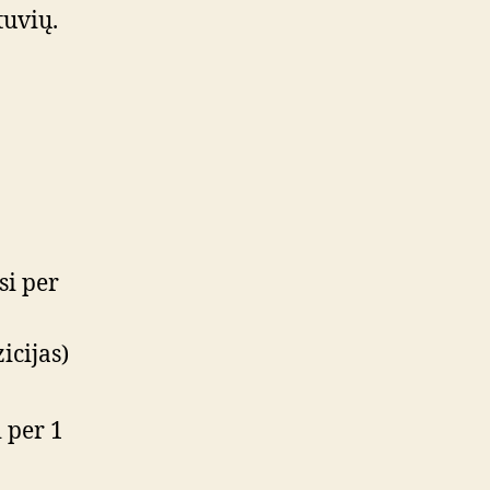
tuvių.
si per
icijas)
i per 1