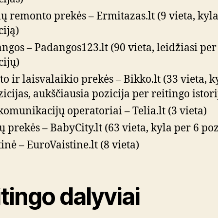
 remonto prekės – Ermitazas.lt (9 vieta, kyla
ciją)
ngos – Padangos123.lt (90 vieta, leidžiasi per
cijų)
to ir laisvalaikio prekės – Bikko.lt (33 vieta, k
zicijas, aukščiausia pozicija per reitingo istori
komunikacijų operatoriai – Telia.lt (3 vieta)
ų prekės – BabyCity.lt (63 vieta, kyla per 6 poz
tinė – EuroVaistine.lt (8 vieta)
tingo dalyviai