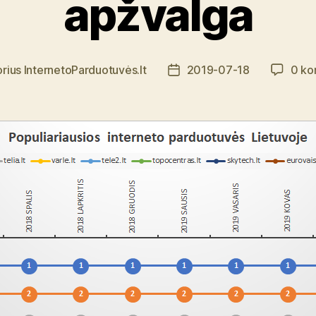
apžvalga
orius
InternetoParduotuvės.lt
2019-07-18
0 ko
Įrašo
us
data