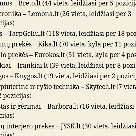
nos – Breto.lt (44 vieta, leidžiasi per 5 pozicij
tronika – Lemona.lt (26 vieta, leidžiasi per 3
cijas)
s – TarpGeliu.lt (118 vieta, leidžiasi per 18 poz
nų prekės – Kika.lt (70 vieta, kyla per 11 pozi
io prekės – Eurokos.lt (31 vieta, kyla per 4 poz
iai – Įrankiai.lt (39 vieta, leidžiasi per 8 pozi
os – Knygos.lt (19 vieta, leidžiasi per 2 pozici
iuterinė ir ryšio technika – Skytech.lt (7 viet
2 pozicijas)
tas ir gėrimai – Barbora.lt (16 vieta, leidžiasi
cijas)
 interjero prekės – JYSK.lt (30 vieta, leidžias
cijas)