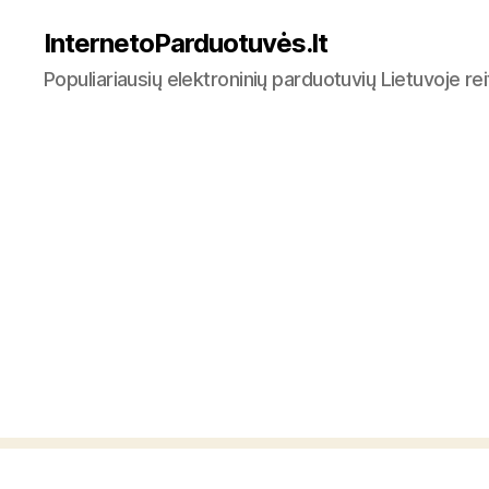
InternetoParduotuvės.lt
Populiariausių elektroninių parduotuvių Lietuvoje re