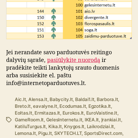
Jei nerandate savo parduotuvės reitingo
dalyvių sąraše,
pasiūlykite nuorodą
ir
pradėkite teikti lankytojų srauto duomenis
arba susisiekite el. paštu
info@internetoparduotuves.lt.
Aic.lt
,
Alensa.lt
,
Babycity.lt
,
Baldai1.lt
,
Barbora.lt
,
Breto.lt
,
eavalyne.lt
,
Ecodumas.lt
,
Egzotika.lt
,
Eoltas.lt
,
Ermitazas.lt
,
Eurokos.lt
,
EuroVaistine.lt
,
GameRoom.lt
,
GelesInternetu.lt
,
IKEA.lt
,
Įrankiai.lt
,
Ž
KatiluTurgus.lt
,
Kika.lt
,
Knygos.lt
,
Laikrodziai.lt
,
y
Lemona.lt
,
Pigu.lt
,
SKYTECH.LT
,
SportsDirect.com
,
m