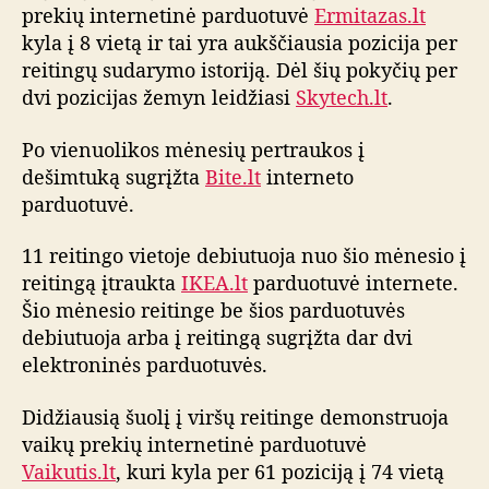
d
prekių internetinė parduotuvė
Ermitazas.lt
u
kyla į 8 vietą ir tai yra aukščiausia pozicija per
o
reitingų sudarymo istoriją. Dėl šių pokyčių per
t
dvi pozicijas žemyn leidžiasi
Skytech.lt
.
u
v
Po vienuolikos mėnesių pertraukos į
i
dešimtuką sugrįžta
Bite.lt
interneto
ų
parduotuvė.
r
e
i
11 reitingo vietoje debiutuoja nuo šio mėnesio į
t
reitingą įtraukta
IKEA.lt
parduotuvė internete.
i
Šio mėnesio reitinge be šios parduotuvės
n
debiutuoja arba į reitingą sugrįžta dar dvi
g
elektroninės parduotuvės.
o
a
Didžiausią šuolį į viršų reitinge demonstruoja
p
vaikų prekių internetinė parduotuvė
ž
v
Vaikutis.lt
, kuri kyla per 61 poziciją į 74 vietą