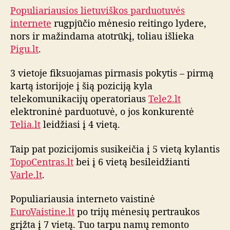
o
Populiariausios lietuviškos parduotuvės
m
internete
rugpjūčio mėnesio reitingo lydere,
ė
nors ir mažindama atotrūkį, toliau išlieka
n
Pigu.lt
.
e
s
3 vietoje fiksuojamas pirmasis pokytis – pirmą
i
kartą istorijoje į šią poziciją kyla
o
telekomunikacijų operatoriaus
Tele2.lt
i
elektroninė parduotuvė, o jos konkurentė
n
t
Telia.lt
leidžiasi į 4 vietą.
e
r
Taip pat pozicijomis susikeičia į 5 vietą kylantis
n
TopoCentras.lt
bei į 6 vietą besileidžianti
e
Varle.lt
.
t
o
Populiariausia interneto vaistinė
p
EuroVaistine.lt
po trijų mėnesių pertraukos
a
grįžta į 7 vietą. Tuo tarpu namų remonto
r