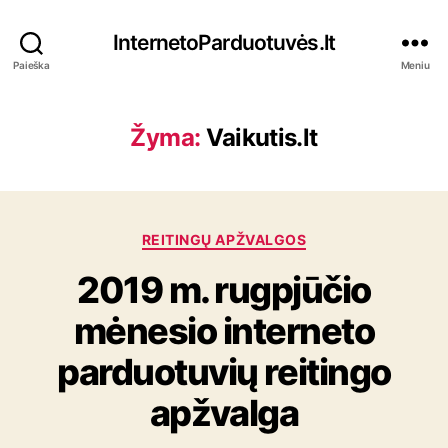
InternetoParduotuvės.lt
Paieška
Meniu
Žyma:
Vaikutis.lt
K
REITINGŲ APŽVALGOS
a
2019 m. rugpjūčio
t
e
mėnesio interneto
g
o
parduotuvių reitingo
r
i
apžvalga
j
o