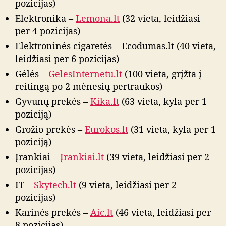
pozicijas)
Elektronika –
Lemona.lt
(32 vieta, leidžiasi
per 4 pozicijas)
Elektroninės cigaretės – Ecodumas.lt (40 vieta,
leidžiasi per 6 pozicijas)
Gėlės –
GelesInternetu.lt
(100 vieta, grįžta į
reitingą po 2 mėnesių pertraukos)
Gyvūnų prekės –
Kika.lt
(63 vieta, kyla per 1
poziciją)
Grožio prekės –
Eurokos.lt
(31 vieta, kyla per 1
poziciją)
Įrankiai –
Įrankiai.lt
(39 vieta, leidžiasi per 2
pozicijas)
IT –
Skytech.lt
(9 vieta, leidžiasi per 2
pozicijas)
Karinės prekės –
Aic.lt
(46 vieta, leidžiasi per
8 pozicijas)