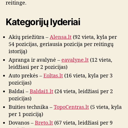
a
reitinge.
l
g
Kategorijų lyderiai
a
Akių priežiūra –
Alensa.lt
(92 vieta, kyla per
54 pozicijas, geriausia pozicija per reitingų
istoriją)
Apranga ir avalynė –
eavalyne.lt
(12 vieta,
leidžiasi per 2 pozicijas)
Auto prekės –
Eoltas.lt
(16 vieta, kyla per 3
pozicijas)
Baldai –
Baldai1.lt
(24 vieta, leidžiasi per 2
pozicijas)
Buities technika –
TopoCentras.lt
(5 vieta, kyla
per 1 poziciją)
Dovanos –
Breto.lt
(67 vieta, leidžiasi per 9