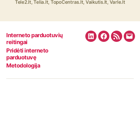
Tele2.lt
,
Telia.lt
,
TopoCentras.lt
,
Vaikutis.lt
,
Varle.lt
o
s
Interneto parduotuvių
L
F
R
E
reitingai
i
a
S
m
Pridėti interneto
n
c
S
a
parduotuvę
k
e
F
i
Metodologija
e
b
e
l
d
o
e
I
o
d
n
k