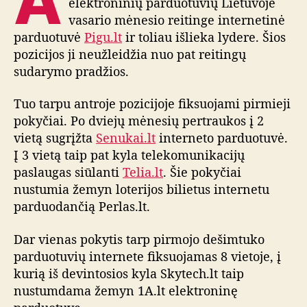
A
elektroninių parduotuvių Lietuvoje
e
vasario mėnesio reitinge internetinė
s
parduotuvė
Pigu.lt
ir toliau išlieka lydere. Šios
i
pozicijos ji neužleidžia nuo pat reitingų
o
sudarymo pradžios.
i
n
Tuo tarpu antroje pozicijoje fiksuojami pirmieji
t
pokyčiai. Po dviejų mėnesių pertraukos į 2
e
r
vietą sugrįžta
Senukai.lt
interneto parduotuvė.
n
Į 3 vietą taip pat kyla telekomunikacijų
e
paslaugas siūlanti
Telia.lt
. Šie pokyčiai
t
nustumia žemyn loterijos bilietus internetu
o
parduodančią Perlas.lt.
p
a
Dar vienas pokytis tarp pirmojo dešimtuko
r
parduotuvių internete fiksuojamas 8 vietoje, į
d
u
kurią iš devintosios kyla Skytech.lt taip
o
nustumdama žemyn 1A.lt elektroninę
t