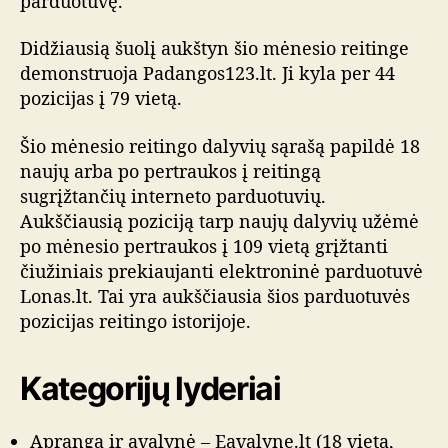
parduotuvę.
u
v
Didžiausią šuolį aukštyn šio mėnesio reitinge
i
demonstruoja Padangos123.lt. Ji kyla per 44
ų
pozicijas į 79 vietą.
r
e
Šio mėnesio reitingo dalyvių sąrašą papildė 18
i
t
naujų arba po pertraukos į reitingą
i
sugrįžtančių interneto parduotuvių.
n
Aukščiausią poziciją tarp naujų dalyvių užėmė
g
po mėnesio pertraukos į 109 vietą grįžtanti
o
čiužiniais prekiaujanti elektroninė parduotuvė
a
Lonas.lt. Tai yra aukščiausia šios parduotuvės
p
pozicijas reitingo istorijoje.
ž
v
a
Kategorijų lyderiai
l
g
a
Apranga ir avalynė – Eavalyne.lt (18 vieta,