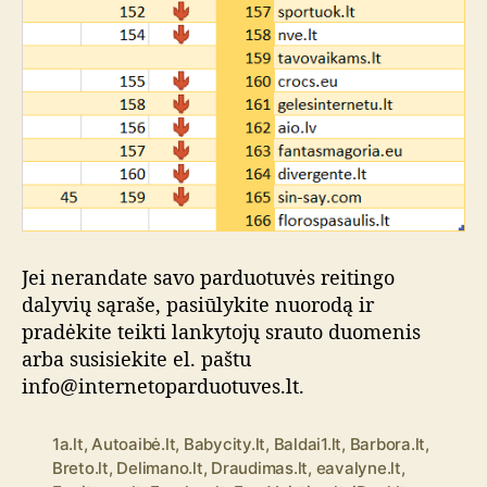
Jei nerandate savo parduotuvės reitingo
dalyvių sąraše, pasiūlykite nuorodą ir
pradėkite teikti lankytojų srauto duomenis
arba susisiekite el. paštu
info@internetoparduotuves.lt.
1a.lt
,
Autoaibė.lt
,
Babycity.lt
,
Baldai1.lt
,
Barbora.lt
,
Breto.lt
,
Delimano.lt
,
Draudimas.lt
,
eavalyne.lt
,