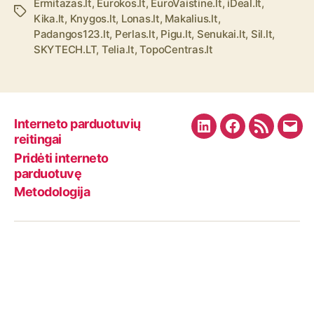
Ermitazas.lt
,
Eurokos.lt
,
EuroVaistine.lt
,
iDeal.lt
,
Ž
Kika.lt
,
Knygos.lt
,
Lonas.lt
,
Makalius.lt
,
y
Padangos123.lt
,
Perlas.lt
,
Pigu.lt
,
Senukai.lt
,
Sil.lt
,
m
SKYTECH.LT
,
Telia.lt
,
TopoCentras.lt
o
s
Interneto parduotuvių
L
F
R
E
reitingai
i
a
S
m
Pridėti interneto
n
c
S
a
parduotuvę
k
e
F
i
Metodologija
e
b
e
l
d
o
e
I
o
d
n
k