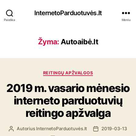
InternetoParduotuvės.lt
Paieška
Meniu
Žyma:
Autoaibė.lt
K
REITINGŲ APŽVALGOS
a
2019 m. vasario mėnesio
t
e
interneto parduotuvių
g
o
reitingo apžvalga
r
i
j
Autorius
InternetoParduotuvės.lt
2019-03-13
Į
Į
o
r
r